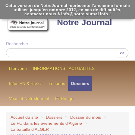
Cette version de NotreJournal représente l’ancienne formule
utilisée jusqu’en octobre 2012, en cas de difficultés,
[
]
contactez nous à info@notrejournal.info !
Notre Journal
Rechercher :
>>
Bienvenu
INFORMATIONS - ACTUALITES
Infos PN & Harkis
Tribunes
Dossiers
Vous et NotreJournal
Fil Rouge
Accueil du site
>
Dossiers
>
Dossier du mois
>
Le PC dans les évènements d’Algérie
>
La bataille d’ALGER
>