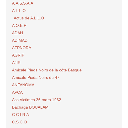
A.A.S.S.A.A
A.L.L.O
Actus de A.L.L.O
A.O.B.R
ADAH
ADIMAD
AFPNORA
AGRIF
AJIR
Amicale Pieds Noirs de la côte Basque
Amicale Pieds Noirs du 47
ANFANOMA
APCA
Ass Victimes 26 mars 1962
Bachaga BOUALAM
C.C.I.R.A.
C.S.C.O