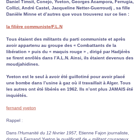
Daniel Timsit, Conejo, Yveton, Georges Acampora, Ferrugia,
Collizi, André Castel, Jacqueline Netter-Guerroudj , sa fille
Danièle Minne et d’autres que vous trouverez sur ce lien :
la filière communiste/F.L.N
Tous étaient des militants du parti communiste et après
avoir appartenu au groupe des « Combattants de la
libération » puis du « maquis rouge » , dirigé par Hadjérès
se firent enrôlés dans l’A.L.N. Ainsi, ils étaient devenus des
moudjahidines.
Yveton est le seul à avoir été guillotiné pour avoir placé
une bombe dans l’usine à gaz où il travaillait à Alger. Tous
les autres ont été libérés en 1962. Ils n’ont plus JAMAIS été
inquiétés.
fernand yveton
Rappel :
Dans
l’Humanité du 12 février 1957,
Etienne Fajon journaliste,
donne à Fernand Yveton le qualificatif de
« militant courageux