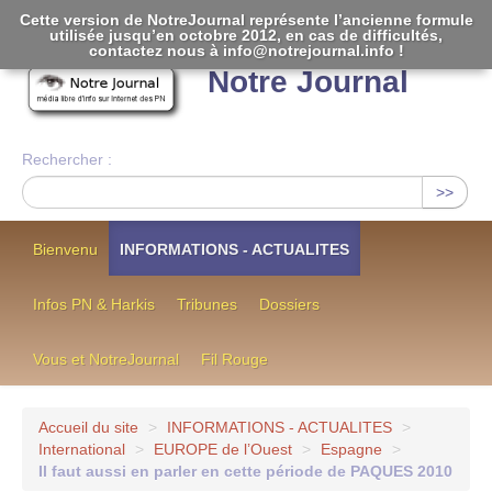
Cette version de NotreJournal représente l’ancienne formule
utilisée jusqu’en octobre 2012, en cas de difficultés,
[
]
contactez nous à info@notrejournal.info !
Notre Journal
Rechercher :
>>
Bienvenu
INFORMATIONS - ACTUALITES
Infos PN & Harkis
Tribunes
Dossiers
Vous et NotreJournal
Fil Rouge
Accueil du site
>
INFORMATIONS - ACTUALITES
>
International
>
EUROPE de l’Ouest
>
Espagne
>
Il faut aussi en parler en cette période de PAQUES 2010