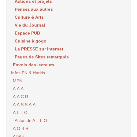
Actions et projets
Pensez aux autres
Culture & Arts
Vie du Journal
Espace PUB
Cuisine à gogo
La PRESSE sur Internet
Pages de Sites remarqués
Envois des lecteurs
Infos PN & Harkis
MPN
A.A.A.
A.A.C.R.
A.A.S.S.A.A
A.L.L.O
Actus de A.L.L.O
A.O.B.R
ADAH