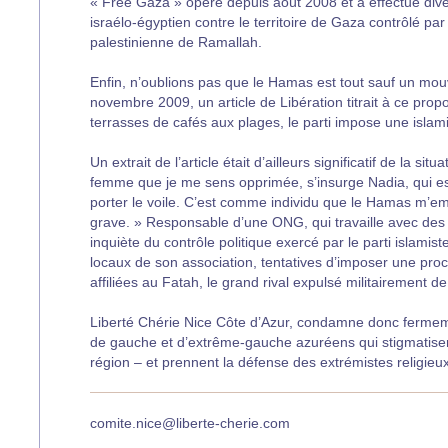
« Free Gaza » opère depuis août 2008 et a effectué dive
israélo-égyptien contre le territoire de Gaza contrôlé pa
palestinienne de Ramallah.
Enfin, n’oublions pas que le Hamas est tout sauf un mo
novembre 2009, un article de Libération titrait à ce pro
terrasses de cafés aux plages, le parti impose une islami
Un extrait de l’article était d’ailleurs significatif de la 
femme que je me sens opprimée, s’insurge Nadia, qui est
porter le voile. C’est comme individu que le Hamas m’em
grave. » Responsable d’une ONG, qui travaille avec des 
inquiète du contrôle politique exercé par le parti islamist
locaux de son association, tentatives d’imposer une pr
affiliées au Fatah, le grand rival expulsé militairement
Liberté Chérie Nice Côte d’Azur, condamne donc ferme
de gauche et d’extrême-gauche azuréens qui stigmatisent 
région – et prennent la défense des extrémistes religieux 
comite.nice@liberte-cherie.com