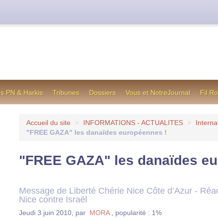
cienne formule utilisée jusqu’en octobre 2012, en cas de difficul
os PN & Harkis
Tribunes
Dossiers
Vous et NotreJournal
Fil R
Accueil du site
>
INFORMATIONS - ACTUALITES
>
Interna
"FREE GAZA" les danaïdes européennes !
"FREE GAZA" les danaïdes eu
Message de Liberté Chérie Nice Côte d’Azur - Réact
Nice contre Israël
Jeudi 3 juin 2010
,
par
MORA
,
popularité : 1%