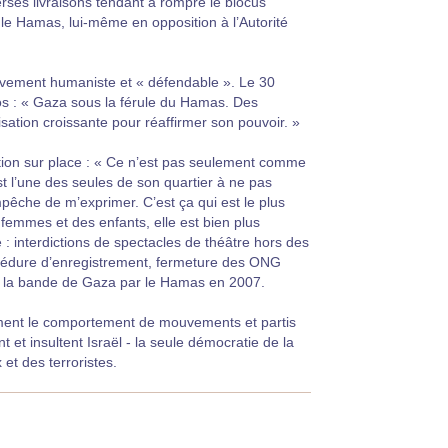
rses livraisons tendant à rompre le blocus
r le Hamas, lui-même en opposition à l’Autorité
uvement humaniste et « défendable ». Le 30
pos : « Gaza sous la férule du Hamas. Des
sation croissante pour réaffirmer son pouvoir. »
situation sur place : « Ce n’est pas seulement comme
 l’une des seules de son quartier à ne pas
pêche de m’exprimer. C’est ça qui est le plus
femmes et des enfants, elle est bien plus
e : interdictions de spectacles de théâtre hors des
océdure d’enregistrement, fermeture des ONG
 de la bande de Gaza par le Hamas en 2007.
ment le comportement de mouvements et partis
et insultent Israël - la seule démocratie de la
et des terroristes.