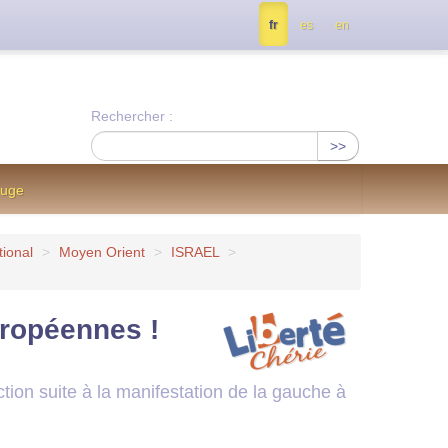
tés, contactez nous à info@notrejournal.info !
fr
es
en
Rechercher :
>>
ouge
tional
>
Moyen Orient
>
ISRAEL
>
ropéennes !
ion suite à la manifestation de la gauche à