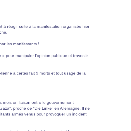
nt à réagir suite à la manifestation organisée hier
che.
r les manifestants !
ste » pour manipuler l’opinion publique et travestir
élienne a certes fait 9 morts et tout usage de la
es mois en liaison entre le gouvernement
Gaza", proche de "Die Linke" en Allemagne. Il ne
ilitants armés venus pour provoquer un incident