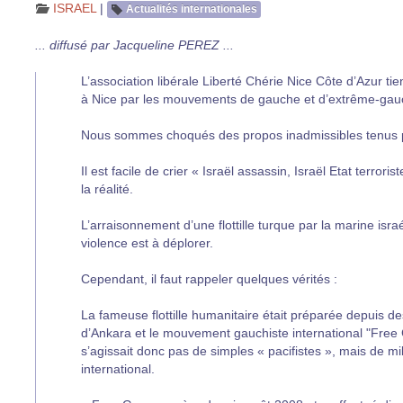
ISRAEL
|
Actualités internationales
... diffusé par Jacqueline PEREZ ...
L’association libérale Liberté Chérie Nice Côte d’Azur tie
à Nice par les mouvements de gauche et d’extrême-gau
Nous sommes choqués des propos inadmissibles tenus pa
Il est facile de crier « Israël assassin, Israël Etat terrori
la réalité.
L’arraisonnement d’une flottille turque par la marine isra
violence est à déplorer.
Cependant, il faut rappeler quelques vérités :
La fameuse flottille humanitaire était préparée depuis d
d’Ankara et le mouvement gauchiste international "Free 
s’agissait donc pas de simples « pacifistes », mais de m
international.