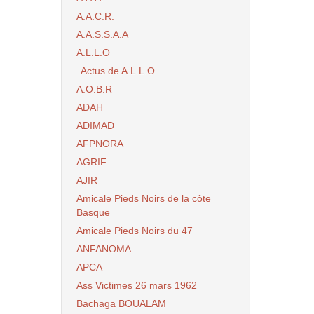
A.A.C.R.
A.A.S.S.A.A
A.L.L.O
Actus de A.L.L.O
A.O.B.R
ADAH
ADIMAD
AFPNORA
AGRIF
AJIR
Amicale Pieds Noirs de la côte
Basque
Amicale Pieds Noirs du 47
ANFANOMA
APCA
Ass Victimes 26 mars 1962
Bachaga BOUALAM