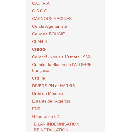
C.C.I.R.A.
C.S.C.O
CARNOUX RACINES
Cercle Algérianiste
Ceux de BOUGIE
CLAN-R
CNRRF
Collectif -Non au 19 mars 1962-
Comité du Blason de l’ALGERIE
française
CRI (le)
DIVERS PN et HARKIS
Droit de Mémoire
Enfants de l’Algérois
FNR
Génération 62
BILAN INDEMNISATION
REINSTALLATION