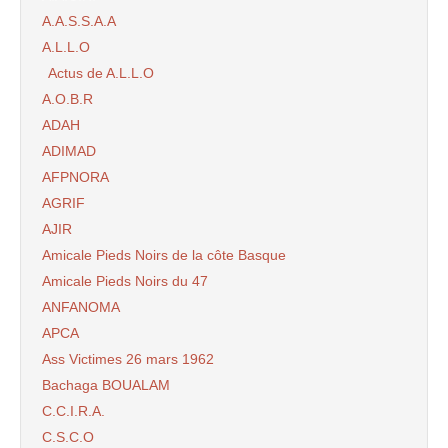
A.A.S.S.A.A
A.L.L.O
Actus de A.L.L.O
A.O.B.R
ADAH
ADIMAD
AFPNORA
AGRIF
AJIR
Amicale Pieds Noirs de la côte Basque
Amicale Pieds Noirs du 47
ANFANOMA
APCA
Ass Victimes 26 mars 1962
Bachaga BOUALAM
C.C.I.R.A.
C.S.C.O