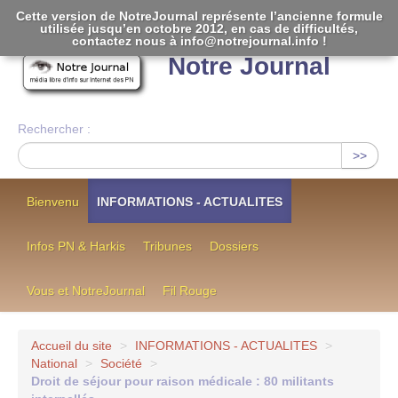
Cette version de NotreJournal représente l’ancienne formule
utilisée jusqu’en octobre 2012, en cas de difficultés,
[
]
contactez nous à info@notrejournal.info !
Notre Journal
Rechercher :
>>
Bienvenu
INFORMATIONS - ACTUALITES
Infos PN & Harkis
Tribunes
Dossiers
Vous et NotreJournal
Fil Rouge
Accueil du site
>
INFORMATIONS - ACTUALITES
>
National
>
Société
>
Droit de séjour pour raison médicale : 80 militants