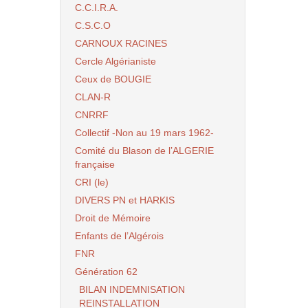
C.C.I.R.A.
C.S.C.O
CARNOUX RACINES
Cercle Algérianiste
Ceux de BOUGIE
CLAN-R
CNRRF
Collectif -Non au 19 mars 1962-
Comité du Blason de l’ALGERIE
française
CRI (le)
DIVERS PN et HARKIS
Droit de Mémoire
Enfants de l’Algérois
FNR
Génération 62
BILAN INDEMNISATION
REINSTALLATION