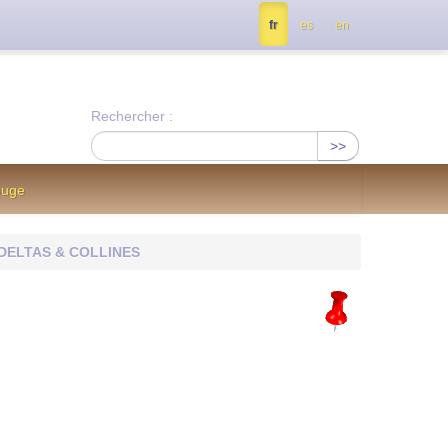
tés, contactez nous à info@notrejournal.info !
fr
es
en
Rechercher :
>>
ouge
DELTAS & COLLINES