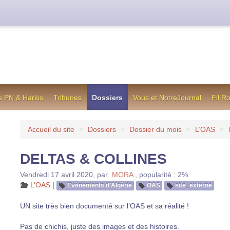
cienne formule utilisée jusqu’en octobre 2012, en cas de difficul
s PN & Harkis
Tribunes
Dossiers
Vous et NotreJournal
Fil R
Accueil du site
>
Dossiers
>
Dossier du mois
>
L’OAS
>
DELTAS & COLLINES
Vendredi 17 avril 2020
,
par
MORA
,
popularité : 2%
L’OAS
|
Evènements d’Algérie
OAS
site_externe
UN site très bien documenté sur l’OAS et sa réalité !
Pas de chichis, juste des images et des histoires.