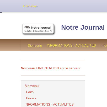
Cette version de NotreJournal représente l’an
Connexion
[
]
Notre Journal
Bienvenu
INFORMATIONS - ACTUALITES
Info
Nouveau
ORIENTATION sur le serveur
Bienvenu
Edito
Presse
INFORMATIONS - ACTUALITES