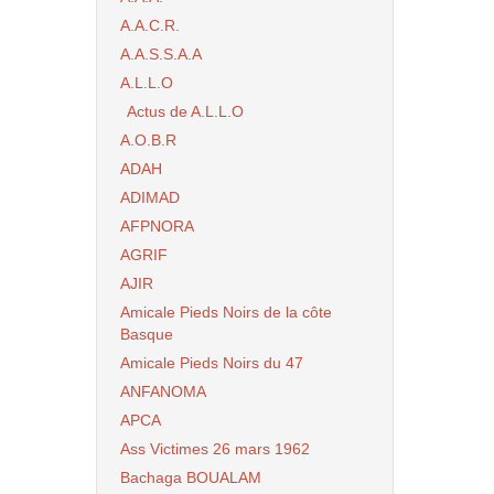
A.A.C.R.
A.A.S.S.A.A
A.L.L.O
Actus de A.L.L.O
A.O.B.R
ADAH
ADIMAD
AFPNORA
AGRIF
AJIR
Amicale Pieds Noirs de la côte
Basque
Amicale Pieds Noirs du 47
ANFANOMA
APCA
Ass Victimes 26 mars 1962
Bachaga BOUALAM