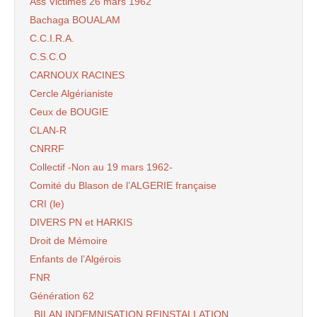
Ass Victimes 26 mars 1962
Bachaga BOUALAM
C.C.I.R.A.
C.S.C.O
CARNOUX RACINES
Cercle Algérianiste
Ceux de BOUGIE
CLAN-R
CNRRF
Collectif -Non au 19 mars 1962-
Comité du Blason de l’ALGERIE française
CRI (le)
DIVERS PN et HARKIS
Droit de Mémoire
Enfants de l’Algérois
FNR
Génération 62
BILAN INDEMNISATION REINSTALLATION