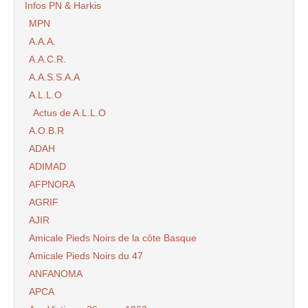
Infos PN & Harkis
MPN
A.A.A.
A.A.C.R.
A.A.S.S.A.A
A.L.L.O
Actus de A.L.L.O
A.O.B.R
ADAH
ADIMAD
AFPNORA
AGRIF
AJIR
Amicale Pieds Noirs de la côte Basque
Amicale Pieds Noirs du 47
ANFANOMA
APCA