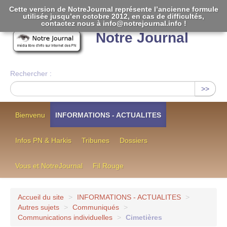
Cette version de NotreJournal représente l’ancienne formule
utilisée jusqu’en octobre 2012, en cas de difficultés,
[
]
contactez nous à info@notrejournal.info !
Notre Journal
Rechercher :
>>
Bienvenu
INFORMATIONS - ACTUALITES
Infos PN & Harkis
Tribunes
Dossiers
Vous et NotreJournal
Fil Rouge
Accueil du site
>
INFORMATIONS - ACTUALITES
>
Autres sujets
>
Communiqués
>
Communications individuelles
>
Cimetières