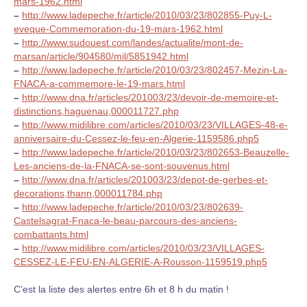
mars-1962.html
–
http://www.ladepeche.fr/article/2010/03/23/802855-Puy-L-
eveque-Commemoration-du-19-mars-1962.html
–
http://www.sudouest.com/landes/actualite/mont-de-
marsan/article/904580/mil/5851942.html
–
http://www.ladepeche.fr/article/2010/03/23/802457-Mezin-La-
FNACA-a-commemore-le-19-mars.html
–
http://www.dna.fr/articles/201003/23/devoir-de-memoire-et-
distinctions,haguenau,000011727.php
–
http://www.midilibre.com/articles/2010/03/23/VILLAGES-48-e-
anniversaire-du-Cessez-le-feu-en-Algerie-1159586.php5
–
http://www.ladepeche.fr/article/2010/03/23/802653-Beauzelle-
Les-anciens-de-la-FNACA-se-sont-souvenus.html
–
http://www.dna.fr/articles/201003/23/depot-de-gerbes-et-
decorations,thann,000011784.php
–
http://www.ladepeche.fr/article/2010/03/23/802639-
Castelsagrat-Fnaca-le-beau-parcours-des-anciens-
combattants.html
–
http://www.midilibre.com/articles/2010/03/23/VILLAGES-
CESSEZ-LE-FEU-EN-ALGERIE-A-Rousson-1159519.php5
C’est la liste des alertes entre 6h et 8 h du matin !