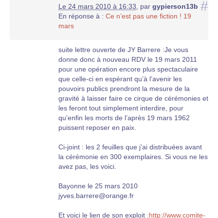
#
Le 24 mars 2010 à 16:33
,
par
gypierson13b
est capable de le faire à un contre un…….pas à
En réponse à :
Ce n’est pas une fiction ! 19
la façon FNACA……..Mon grand-père paternel
mars
né en 1897 a fait 14-18, il a été gazé et en est
décédé en 35 dans d’atroces souffrances. Mon
grand-père maternel né en 1910 a fait 39-45 et
suite lettre ouverte de JY Barrere :Je vous
ensuite l’Algérie et mon père né en 1935 a fait
donne donc à nouveau RDV le 19 mars 2011
l’Algérie…ils ne se seraient jamais comportés
pour une opération encore plus spectaculaire
comme des lâches…..
que celle-ci en espérant qu’à l’avenir les
pouvoirs publics prendront la mesure de la
.
gravité à laisser faire ce cirque de cérémonies et
les feront tout simplement interdire, pour
qu’enfin les morts de l’après 19 mars 1962
puissent reposer en paix.
Ci-joint : les 2 feuilles que j’ai distribuées avant
la cérémonie en 300 exemplaires. Si vous ne les
avez pas, les voici.
Bayonne le 25 mars 2010
jyves.barrere@orange.fr
Et voici le lien de son exploit :
http://www.comite-