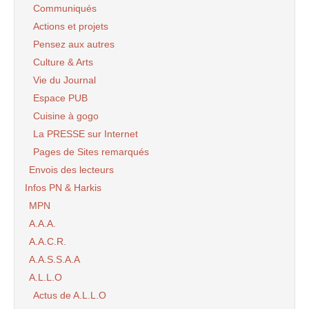
Communiqués
Actions et projets
Pensez aux autres
Culture & Arts
Vie du Journal
Espace PUB
Cuisine à gogo
La PRESSE sur Internet
Pages de Sites remarqués
Envois des lecteurs
Infos PN & Harkis
MPN
A.A.A.
A.A.C.R.
A.A.S.S.A.A
A.L.L.O
Actus de A.L.L.O