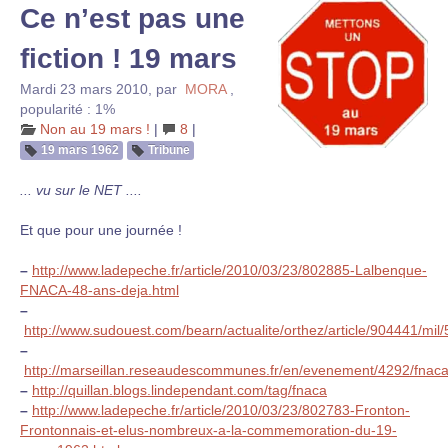
Ce n’est pas une
fiction ! 19 mars
Mardi 23 mars 2010
,
par
MORA
,
popularité : 1%
Non au 19 mars !
|
8
|
19 mars 1962
Tribune
... vu sur le NET ....
Et que pour une journée !
–
http://www.ladepeche.fr/article/2010/03/23/802885-Lalbenque-
FNACA-48-ans-deja.html
–
http://www.sudouest.com/bearn/actualite/orthez/article/904441/mil
–
http://marseillan.reseaudescommunes.fr/en/evenement/4292/fnac
–
http://quillan.blogs.lindependant.com/tag/fnaca
–
http://www.ladepeche.fr/article/2010/03/23/802783-Fronton-
Frontonnais-et-elus-nombreux-a-la-commemoration-du-19-