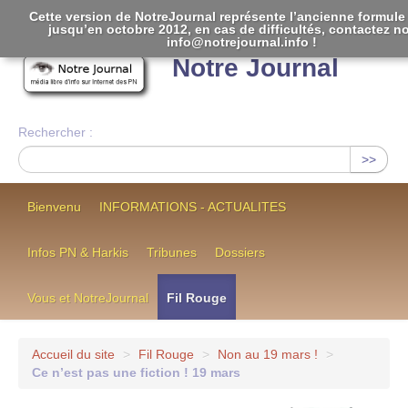
Cette version de NotreJournal représente l’ancienne formule 
jusqu’en octobre 2012, en cas de difficultés, contactez n
[
]
info@notrejournal.info !
Notre Journal
Rechercher :
>>
Bienvenu
INFORMATIONS - ACTUALITES
Infos PN & Harkis
Tribunes
Dossiers
Vous et NotreJournal
Fil Rouge
Accueil du site
>
Fil Rouge
>
Non au 19 mars !
>
Ce n’est pas une fiction ! 19 mars