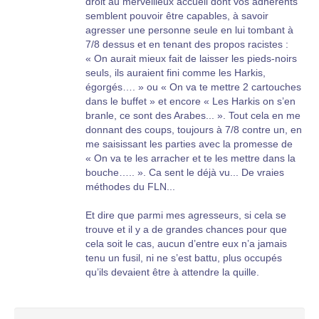
droit au merveilleux accueil dont vos adhérents
semblent pouvoir être capables, à savoir
agresser une personne seule en lui tombant à
7/8 dessus et en tenant des propos racistes :
« On aurait mieux fait de laisser les pieds-noirs
seuls, ils auraient fini comme les Harkis,
égorgés…. » ou « On va te mettre 2 cartouches
dans le buffet » et encore « Les Harkis on s’en
branle, ce sont des Arabes... ». Tout cela en me
donnant des coups, toujours à 7/8 contre un, en
me saisissant les parties avec la promesse de
« On va te les arracher et te les mettre dans la
bouche….. ». Ca sent le déjà vu... De vraies
méthodes du FLN...
Et dire que parmi mes agresseurs, si cela se
trouve et il y a de grandes chances pour que
cela soit le cas, aucun d’entre eux n’a jamais
tenu un fusil, ni ne s’est battu, plus occupés
qu’ils devaient être à attendre la quille.
Mais, pauvres d’esprit que vous êtes, un soldat,
un vrai, c’est quelqu’un qui sait se battre et qui