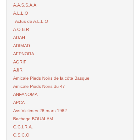
A.A.S.S.A.A
A.L.L.O
Actus de A.L.L.O
A.O.B.R
ADAH
ADIMAD
AFPNORA
AGRIF
AJIR
Amicale Pieds Noirs de la côte Basque
Amicale Pieds Noirs du 47
ANFANOMA
APCA
Ass Victimes 26 mars 1962
Bachaga BOUALAM
C.C.I.R.A.
C.S.C.O