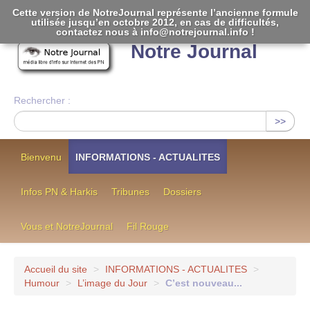
Cette version de NotreJournal représente l’ancienne formule
utilisée jusqu’en octobre 2012, en cas de difficultés,
[
]
contactez nous à info@notrejournal.info !
Notre Journal
Rechercher :
>>
Bienvenu
INFORMATIONS - ACTUALITES
Infos PN & Harkis
Tribunes
Dossiers
Vous et NotreJournal
Fil Rouge
Accueil du site
>
INFORMATIONS - ACTUALITES
>
Humour
>
L’image du Jour
>
C’est nouveau...