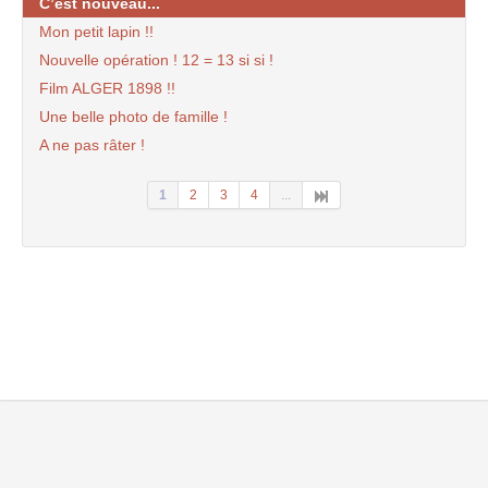
C’est nouveau...
Mon petit lapin !!
Nouvelle opération ! 12 = 13 si si !
Film ALGER 1898 !!
Une belle photo de famille !
A ne pas râter !
1
2
3
4
...