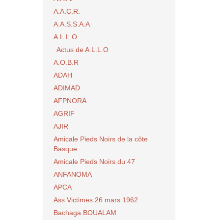
A.A.C.R.
A.A.S.S.A.A
A.L.L.O
Actus de A.L.L.O
A.O.B.R
ADAH
ADIMAD
AFPNORA
AGRIF
AJIR
Amicale Pieds Noirs de la côte
Basque
Amicale Pieds Noirs du 47
ANFANOMA
APCA
Ass Victimes 26 mars 1962
Bachaga BOUALAM