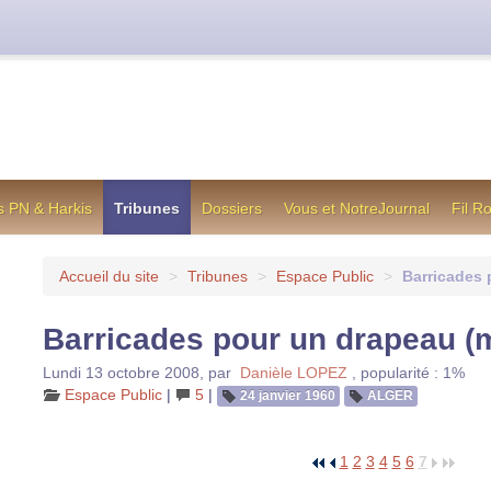
cienne formule utilisée jusqu’en octobre 2012, en cas de difficul
s PN & Harkis
Tribunes
Dossiers
Vous et NotreJournal
Fil R
Accueil du site
>
Tribunes
>
Espace Public
>
Barricades 
Barricades pour un drapeau (m
Lundi 13 octobre 2008
,
par
Danièle LOPEZ
,
popularité : 1%
Espace Public
|
5
|
24 janvier 1960
ALGER
1
2
3
4
5
6
7