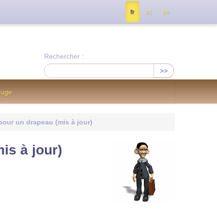
tés, contactez nous à info@notrejournal.info !
fr
es
en
Rechercher :
>>
ouge
pour un drapeau (mis à jour)
is à jour)