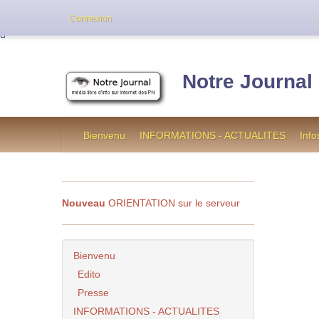
Cette version de NotreJournal représente l’an
Connexion
[
]
Notre Journal
Bienvenu
INFORMATIONS - ACTUALITES
Info
Nouveau
ORIENTATION sur le serveur
Bienvenu
Edito
Presse
INFORMATIONS - ACTUALITES