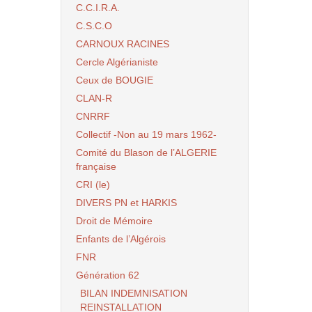
C.C.I.R.A.
C.S.C.O
CARNOUX RACINES
Cercle Algérianiste
Ceux de BOUGIE
CLAN-R
CNRRF
Collectif -Non au 19 mars 1962-
Comité du Blason de l’ALGERIE
française
CRI (le)
DIVERS PN et HARKIS
Droit de Mémoire
Enfants de l’Algérois
FNR
Génération 62
BILAN INDEMNISATION
REINSTALLATION