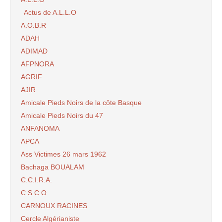
Actus de A.L.L.O
A.O.B.R
ADAH
ADIMAD
AFPNORA
AGRIF
AJIR
Amicale Pieds Noirs de la côte Basque
Amicale Pieds Noirs du 47
ANFANOMA
APCA
Ass Victimes 26 mars 1962
Bachaga BOUALAM
C.C.I.R.A.
C.S.C.O
CARNOUX RACINES
Cercle Algérianiste