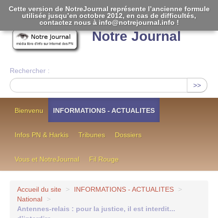
Cette version de NotreJournal représente l’ancienne formule
utilisée jusqu’en octobre 2012, en cas de difficultés,
[
]
contactez nous à info@notrejournal.info !
Notre Journal
Rechercher :
>>
Bienvenu
INFORMATIONS - ACTUALITES
Infos PN & Harkis
Tribunes
Dossiers
Vous et NotreJournal
Fil Rouge
Accueil du site
>
INFORMATIONS - ACTUALITES
>
National
>
Antennes-relais : pour la justice, il est interdit...