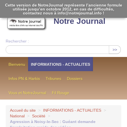
Cette version de NotreJournal représente l’ancienne formule
utilisée jusqu’en octobre 2012, en cas de difficultés,
[
]
contactez nous à info@notrejournal.info !
Notre Journal
Rechercher :
>>
Bienvenu
INFORMATIONS - ACTUALITES
Infos PN & Harkis
Tribunes
Dossiers
Vous et NotreJournal
Fil Rouge
Accueil du site
>
INFORMATIONS - ACTUALITES
>
National
>
Société
>
Agression à Noisy-le-Sec : Guéant demande