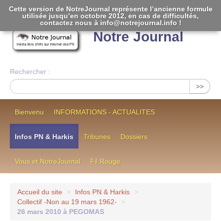
Cette version de NotreJournal représente l’ancienne formule
utilisée jusqu’en octobre 2012, en cas de difficultés,
[
]
contactez nous à info@notrejournal.info !
Notre Journal
Rechercher :
>>
Bienvenu
INFORMATIONS - ACTUALITES
Infos PN & Harkis
Tribunes
Dossiers
Vous et NotreJournal
Fil Rouge
Accueil du site
>
Infos PN & Harkis
>
Collectif -Non au 19 mars 1962-
>
26 mars 2010 à PEGOMAS