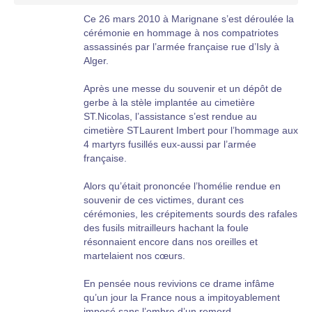
Ce 26 mars 2010 à Marignane s’est déroulée la
cérémonie en hommage à nos compatriotes
assassinés par l’armée française rue d’Isly à
Alger.
Après une messe du souvenir et un dépôt de
gerbe à la stèle implantée au cimetière
ST.Nicolas, l’assistance s’est rendue au
cimetière STLaurent Imbert pour l’hommage aux
4 martyrs fusillés eux-aussi par l’armée
française.
Alors qu’était prononcée l’homélie rendue en
souvenir de ces victimes, durant ces
cérémonies, les crépitements sourds des rafales
des fusils mitrailleurs hachant la foule
résonnaient encore dans nos oreilles et
martelaient nos cœurs.
En pensée nous revivions ce drame infâme
qu’un jour la France nous a impitoyablement
imposé sans l’ombre d’un remord.