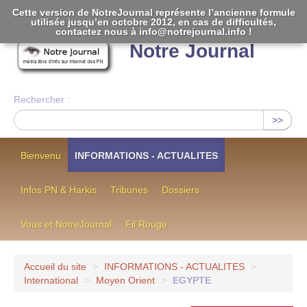
Cette version de NotreJournal représente l’ancienne formule
utilisée jusqu’en octobre 2012, en cas de difficultés,
[
]
contactez nous à info@notrejournal.info !
Notre Journal
Rechercher :
>>
Bienvenu
INFORMATIONS - ACTUALITES
Infos PN & Harkis
Tribunes
Dossiers
Vous et NotreJournal
Fil Rouge
Accueil du site
>
INFORMATIONS - ACTUALITES
>
International
>
Moyen Orient
>
EGYPTE