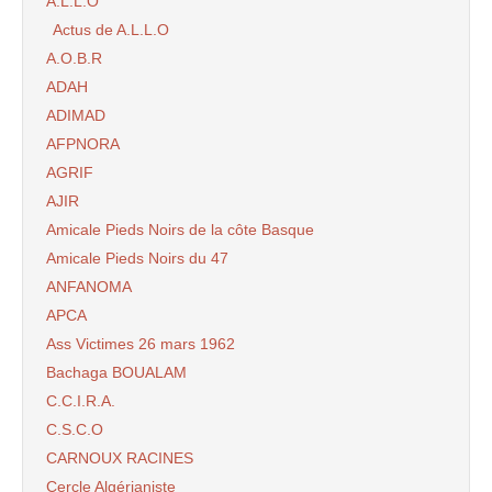
A.L.L.O
Actus de A.L.L.O
A.O.B.R
ADAH
ADIMAD
AFPNORA
AGRIF
AJIR
Amicale Pieds Noirs de la côte Basque
Amicale Pieds Noirs du 47
ANFANOMA
APCA
Ass Victimes 26 mars 1962
Bachaga BOUALAM
C.C.I.R.A.
C.S.C.O
CARNOUX RACINES
Cercle Algérianiste