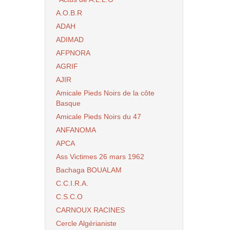
A.O.B.R
ADAH
ADIMAD
AFPNORA
AGRIF
AJIR
Amicale Pieds Noirs de la côte
Basque
Amicale Pieds Noirs du 47
ANFANOMA
APCA
Ass Victimes 26 mars 1962
Bachaga BOUALAM
C.C.I.R.A.
C.S.C.O
CARNOUX RACINES
Cercle Algérianiste