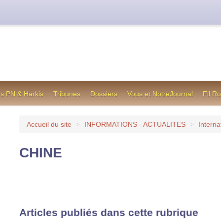
cienne formule utilisée jusqu’en octobre 2012, en cas de difficul
os PN & Harkis
Tribunes
Dossiers
Vous et NotreJournal
Fil R
Accueil du site
>
INFORMATIONS - ACTUALITES
>
Interna
CHINE
Articles publiés dans cette rubrique