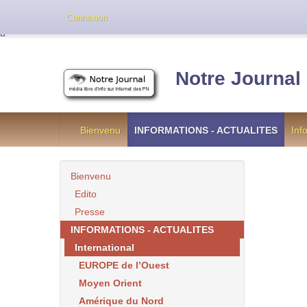
Cette version de NotreJournal représente l’an
Connexion
[
]
Notre Journal
Bienvenu
INFORMATIONS - ACTUALITES
Inf
Bienvenu
Edito
Presse
INFORMATIONS - ACTUALITES
International
EUROPE de l’Ouest
Moyen Orient
Amérique du Nord