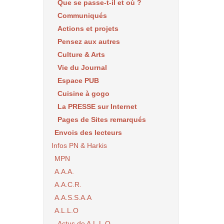
Que se passe-t-il et où ?
Communiqués
Actions et projets
Pensez aux autres
Culture & Arts
Vie du Journal
Espace PUB
Cuisine à gogo
La PRESSE sur Internet
Pages de Sites remarqués
Envois des lecteurs
Infos PN & Harkis
MPN
A.A.A.
A.A.C.R.
A.A.S.S.A.A
A.L.L.O
Actus de A.L.L.O