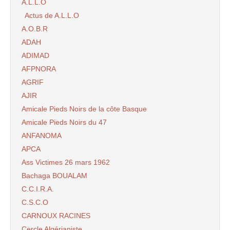
A.L.L.O
Actus de A.L.L.O
A.O.B.R
ADAH
ADIMAD
AFPNORA
AGRIF
AJIR
Amicale Pieds Noirs de la côte Basque
Amicale Pieds Noirs du 47
ANFANOMA
APCA
Ass Victimes 26 mars 1962
Bachaga BOUALAM
C.C.I.R.A.
C.S.C.O
CARNOUX RACINES
Cercle Algérianiste