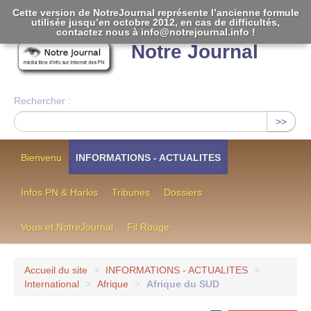
Cette version de NotreJournal représente l’ancienne formule
utilisée jusqu’en octobre 2012, en cas de difficultés,
[
]
contactez nous à info@notrejournal.info !
Notre Journal
Rechercher :
>>
Bienvenu
INFORMATIONS - ACTUALITES
Infos PN & Harkis
Tribunes
Dossiers
Vous et NotreJournal
Fil Rouge
Accueil du site
>
INFORMATIONS - ACTUALITES
>
International
>
Afrique
>
Afrique du SUD