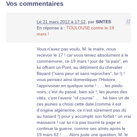
Vos commentaires
#
Le 21 mars 2012 à 17:12
,
par
SINTES
En réponse à :
TOULOUSE contre le 19
mars !
Vous n’avez pas voulu, M. le maire, nous
recevoir le 17 ! car vous teniez absolument à le
commémorer, ce 19 mars ! jour de "la paix", en
lui offrant un Pont, au détriment du chevalier
Bayard ("sans peur et sans reproches", lui !) !
vous pensiez ainsi domestiquer l’Histoire,
l’apprivoiser en quelque sorte ! ; ... les pieds-
noirs, c’est du passé, bien sûr !, les jeunes des
cités, c’est l’avenir "of course" ..... hé bien un de
ces jeunes a choisi cette date (comme il est
d’origine algérienne, ce n’est sûrement pas dû
au hasard !) pour y accomplir son forfait ! un vrai
massacre ! car lui n’a pas tourné la page et
continue la guerre, comme ses aînés après le
19 mars 62 ! ..... Alors juste une question, M. le