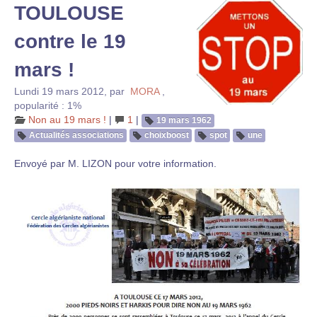
TOULOUSE
contre le 19
mars !
Lundi 19 mars 2012
,
par
MORA
,
popularité : 1%
Non au 19 mars !
|
1
|
19 mars 1962
Actualités associations
choixboost
spot
une
Envoyé par M. LIZON pour votre information.