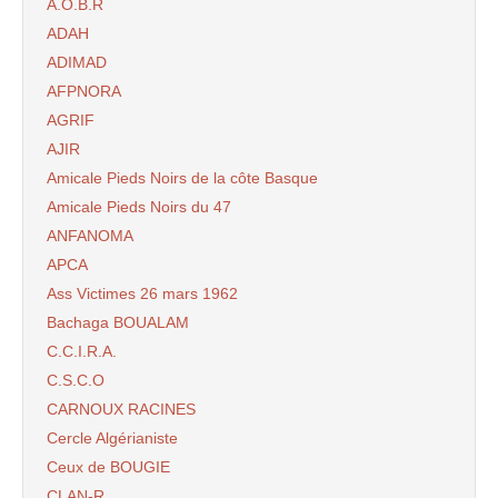
A.O.B.R
ADAH
ADIMAD
AFPNORA
AGRIF
AJIR
Amicale Pieds Noirs de la côte Basque
Amicale Pieds Noirs du 47
ANFANOMA
APCA
Ass Victimes 26 mars 1962
Bachaga BOUALAM
C.C.I.R.A.
C.S.C.O
CARNOUX RACINES
Cercle Algérianiste
Ceux de BOUGIE
CLAN-R