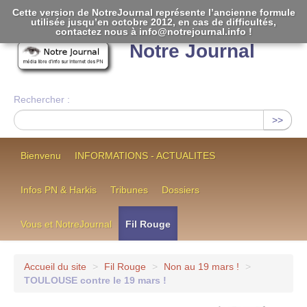
Cette version de NotreJournal représente l’ancienne formule
utilisée jusqu’en octobre 2012, en cas de difficultés,
[
]
contactez nous à info@notrejournal.info !
Notre Journal
Rechercher :
>>
Bienvenu
INFORMATIONS - ACTUALITES
Infos PN & Harkis
Tribunes
Dossiers
Vous et NotreJournal
Fil Rouge
Accueil du site
>
Fil Rouge
>
Non au 19 mars !
>
TOULOUSE contre le 19 mars !