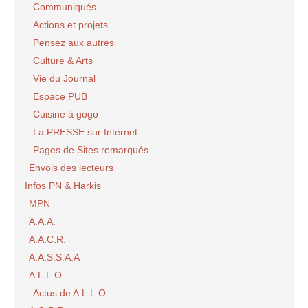
Communiqués
Actions et projets
Pensez aux autres
Culture & Arts
Vie du Journal
Espace PUB
Cuisine à gogo
La PRESSE sur Internet
Pages de Sites remarqués
Envois des lecteurs
Infos PN & Harkis
MPN
A.A.A.
A.A.C.R.
A.A.S.S.A.A
A.L.L.O
Actus de A.L.L.O