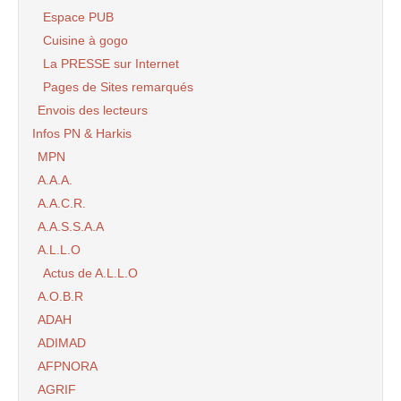
Espace PUB
Cuisine à gogo
La PRESSE sur Internet
Pages de Sites remarqués
Envois des lecteurs
Infos PN & Harkis
MPN
A.A.A.
A.A.C.R.
A.A.S.S.A.A
A.L.L.O
Actus de A.L.L.O
A.O.B.R
ADAH
ADIMAD
AFPNORA
AGRIF