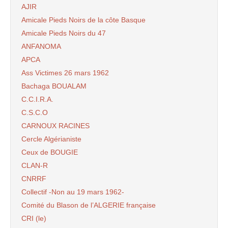
AJIR
Amicale Pieds Noirs de la côte Basque
Amicale Pieds Noirs du 47
ANFANOMA
APCA
Ass Victimes 26 mars 1962
Bachaga BOUALAM
C.C.I.R.A.
C.S.C.O
CARNOUX RACINES
Cercle Algérianiste
Ceux de BOUGIE
CLAN-R
CNRRF
Collectif -Non au 19 mars 1962-
Comité du Blason de l’ALGERIE française
CRI (le)