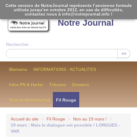
Cette version de NotreJournal représente l’ancienne formule
utilisée jusqu’en octobre 2012, en cas de difficultés,
[
]
contactez nous à info@notrejournal.info !
Notre Journal
Rechercher :
>>
Bienvenu
INFORMATIONS - ACTUALITES
Infos PN & Harkis
Tribunes
Dossiers
Vous et NotreJournal
Fil Rouge
Accueil du site
>
Fil Rouge
>
Non au 19 mars !
>
19 mars : Mais le dialogue est possible ! LORGUES -
VAR