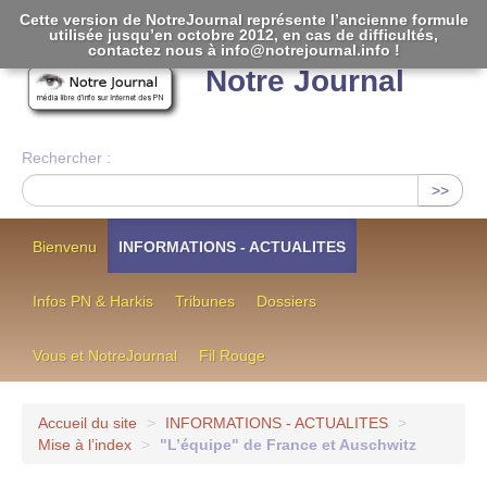
Cette version de NotreJournal représente l’ancienne formule
utilisée jusqu’en octobre 2012, en cas de difficultés,
[
]
contactez nous à info@notrejournal.info !
Notre Journal
Rechercher :
>>
Bienvenu
INFORMATIONS - ACTUALITES
Infos PN & Harkis
Tribunes
Dossiers
Vous et NotreJournal
Fil Rouge
Accueil du site
>
INFORMATIONS - ACTUALITES
>
Mise à l’index
>
"L’équipe" de France et Auschwitz