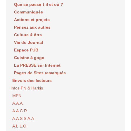
Que se passe-t-il et où ?
Communiqués
Actions et projets
Pensez aux autres
Culture & Arts
Vie du Journal
Espace PUB
Cuisine à gogo
La PRESSE sur Internet
Pages de Sites remarqués
Envois des lecteurs
Infos PN & Harkis
MPN
A.A.A.
A.A.C.R.
A.A.S.S.A.A
A.L.L.O