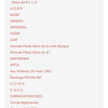
Actus de A.L.L.O
A.O.B.R
ADAH
ADIMAD
AFPNORA
AGRIF
AJIR
Amicale Pieds Noirs de la côte Basque
Amicale Pieds Noirs du 47
ANFANOMA
APCA
Ass Victimes 26 mars 1962
Bachaga BOUALAM
C.C.I.R.A.
C.S.C.O
CARNOUX RACINES
Cercle Algérianiste