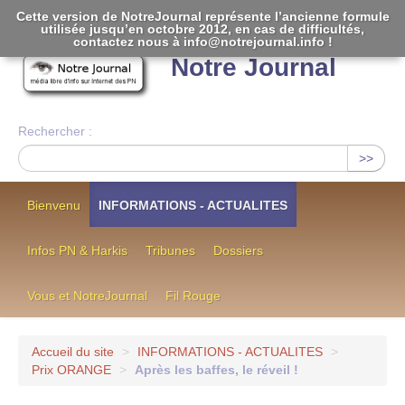
Cette version de NotreJournal représente l’ancienne formule
utilisée jusqu’en octobre 2012, en cas de difficultés,
[
]
contactez nous à info@notrejournal.info !
Notre Journal
Rechercher :
>>
Bienvenu
INFORMATIONS - ACTUALITES
Infos PN & Harkis
Tribunes
Dossiers
Vous et NotreJournal
Fil Rouge
Accueil du site
>
INFORMATIONS - ACTUALITES
>
Prix ORANGE
>
Après les baffes, le réveil !