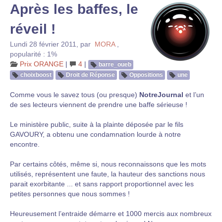
Après les baffes, le
réveil !
Lundi 28 février 2011
,
par
MORA
,
popularité : 1%
Prix ORANGE
|
4
|
barre_oueb
choixboost
Droit de Réponse
Oppositions
une
Comme vous le savez tous (ou presque)
NotreJournal
et l’un
de ses lecteurs viennent de prendre une baffe sérieuse !
Le ministère public, suite à la plainte déposée par le fils
GAVOURY, a obtenu une condamnation lourde à notre
encontre.
Par certains côtés, même si, nous reconnaissons que les mots
utilisés, représentent une faute, la hauteur des sanctions nous
parait exorbitante ... et sans rapport proportionnel avec les
petites personnes que nous sommes !
Heureusement l’entraide démarre et 1000 mercis aux nombreux