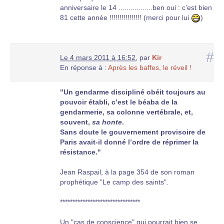
anniversaire le 14 .................ben oui : c’est bien
81 cette année !!!!!!!!!!!!!!!! (merci pour lui
)
#
Le 4 mars 2011 à 16:52
,
par
Kir
En réponse à :
Après les baffes, le réveil !
"Un gendarme discipliné obéit toujours au
pouvoir établi, c’est le béaba de la
gendarmerie, sa colonne vertébrale, et,
souvent,
sa honte
.
Sans doute le gouvernement provisoire de
Paris avait-il donné l’ordre de réprimer la
résistance."
Jean Raspail, à la page 354 de son roman
prophétique "Le camp des saints".
********************************
Un "cas de conscience" qui pourrait bien se