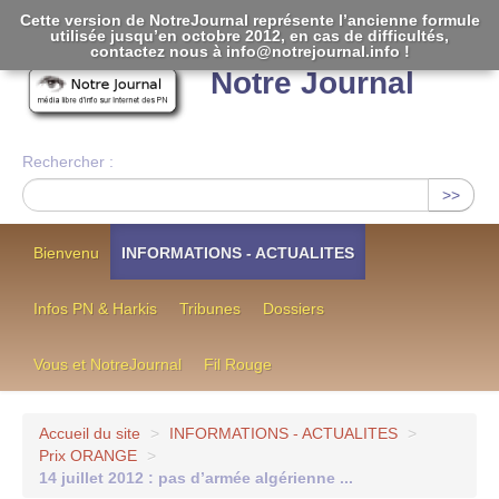
Cette version de NotreJournal représente l’ancienne formule
utilisée jusqu’en octobre 2012, en cas de difficultés,
[
]
contactez nous à info@notrejournal.info !
Notre Journal
Rechercher :
>>
Bienvenu
INFORMATIONS - ACTUALITES
Infos PN & Harkis
Tribunes
Dossiers
Vous et NotreJournal
Fil Rouge
Accueil du site
>
INFORMATIONS - ACTUALITES
>
Prix ORANGE
>
14 juillet 2012 : pas d’armée algérienne ...