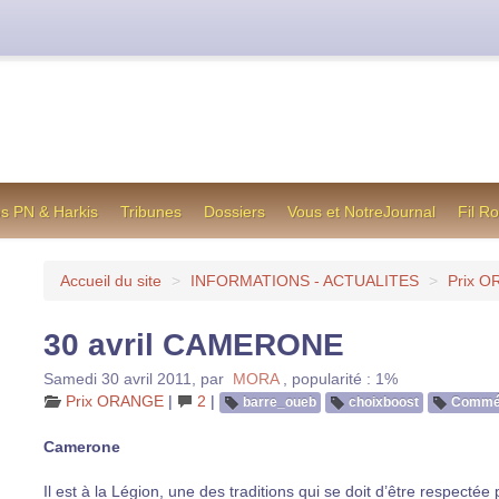
cienne formule utilisée jusqu’en octobre 2012, en cas de difficul
os PN & Harkis
Tribunes
Dossiers
Vous et NotreJournal
Fil R
Accueil du site
>
INFORMATIONS - ACTUALITES
>
Prix 
30 avril CAMERONE
Samedi 30 avril 2011
,
par
MORA
,
popularité : 1%
Prix ORANGE
|
2
|
barre_oueb
choixboost
Commé
Camerone
Il est à la Légion, une des traditions qui se doit d’être respectée