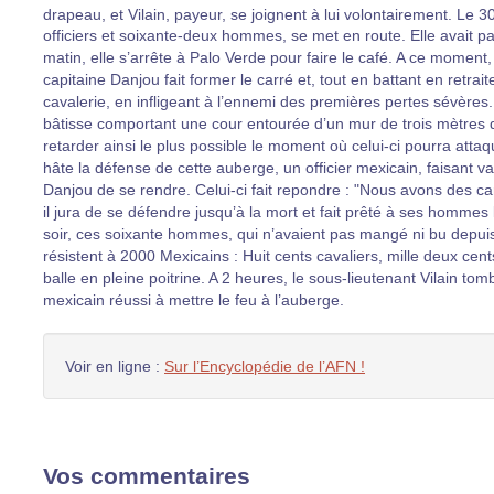
drapeau, et Vilain, payeur, se joignent à lui volontairement. Le 30
officiers et soixante-deux hommes, se met en route. Elle avait p
matin, elle s’arrête à Palo Verde pour faire le café. A ce moment
capitaine Danjou fait former le carré et, tout en battant en retr
cavalerie, en infligeant à l’ennemi des premières pertes sévères
bâtisse comportant une cour entourée d’un mur de trois mètres de 
retarder ainsi le plus possible le moment où celui-ci pourra att
hâte la défense de cette auberge, un officier mexicain, faisant v
Danjou de se rendre. Celui-ci fait repondre : "Nous avons des ca
il jura de se défendre jusqu’à la mort et fait prêté à ses homme
soir, ces soixante hommes, qui n’avaient pas mangé ni bu depuis la
résistent à 2000 Mexicains : Huit cents cavaliers, mille deux cent
balle en pleine poitrine. A 2 heures, le sous-lieutenant Vilain to
mexicain réussi à mettre le feu à l’auberge.
Voir en ligne :
Sur l’Encyclopédie de l’AFN !
Vos commentaires