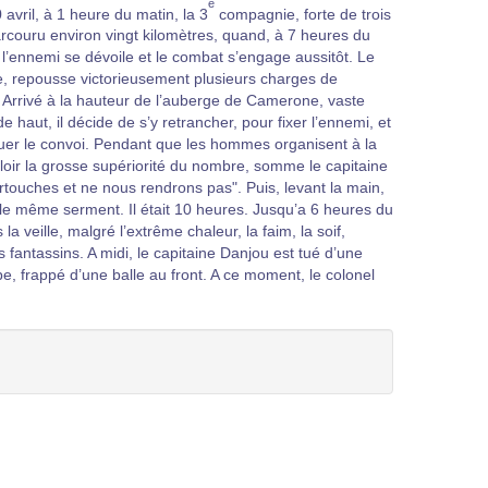
e
 avril, à 1 heure du matin, la 3
compagnie, forte de trois
arcouru environ vingt kilomètres, quand, à 7 heures du
, l’ennemi se dévoile et le combat s’engage aussitôt. Le
aite, repousse victorieusement plusieurs charges de
. Arrivé à la hauteur de l’auberge de Camerone, vaste
haut, il décide de s’y retrancher, pour fixer l’ennemi, et
aquer le convoi. Pendant que les hommes organisent à la
aloir la grosse supériorité du nombre, somme le capitaine
rtouches et ne nous rendrons pas". Puis, levant la main,
s le même serment. Il était 10 heures. Jusqu’a 6 heures du
 veille, malgré l’extrême chaleur, la faim, la soif,
s fantassins. A midi, le capitaine Danjou est tué d’une
mbe, frappé d’une balle au front. A ce moment, le colonel