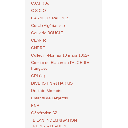
C.C.I.R.A.
C.S.C.O
CARNOUX RACINES
Cercle Algérianiste
Ceux de BOUGIE
CLAN-R
CNRRF
Collectif -Non au 19 mars 1962-
Comité du Blason de l’ALGERIE
française
CRI (le)
DIVERS PN et HARKIS
Droit de Mémoire
Enfants de l’Algérois
FNR
Génération 62
BILAN INDEMNISATION
REINSTALLATION