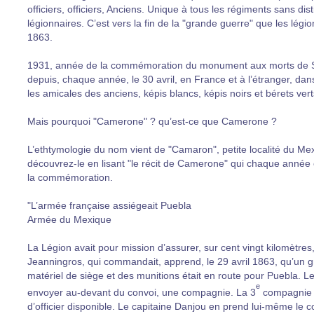
officiers, officiers, Anciens. Unique à tous les régiments sans dis
légionnaires. C’est vers la fin de la "grande guerre" que les légi
1863.
1931, année de la commémoration du monument aux morts de Sidi
depuis, chaque année, le 30 avril, en France et à l’étranger, da
les amicales des anciens, képis blancs, képis noirs et bérets ve
Mais pourquoi "Camerone" ? qu’est-ce que Camerone ?
L’ethtymologie du nom vient de "Camaron", petite localité du Mex
découvrez-le en lisant "le récit de Camerone" qui chaque année e
la commémoration.
"L’armée française assiégeait Puebla
Armée du Mexique
La Légion avait pour mission d’assurer, sur cent vingt kilomètres, 
Jeanningros, qui commandait, apprend, le 29 avril 1863, qu’un g
matériel de siège et des munitions était en route pour Puebla. L
e
envoyer au-devant du convoi, une compagnie. La 3
compagnie d
d’officier disponible. Le capitaine Danjou en prend lui-même le