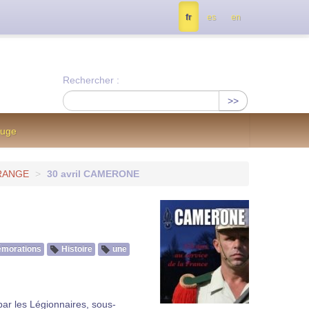
tés, contactez nous à info@notrejournal.info !
fr
es
en
Rechercher :
>>
ouge
ORANGE
>
30 avril CAMERONE
morations
Histoire
une
 par les Légionnaires, sous-