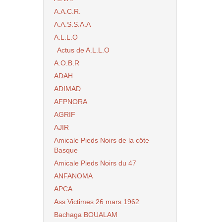
A.A.C.R.
A.A.S.S.A.A
A.L.L.O
Actus de A.L.L.O
A.O.B.R
ADAH
ADIMAD
AFPNORA
AGRIF
AJIR
Amicale Pieds Noirs de la côte
Basque
Amicale Pieds Noirs du 47
ANFANOMA
APCA
Ass Victimes 26 mars 1962
Bachaga BOUALAM