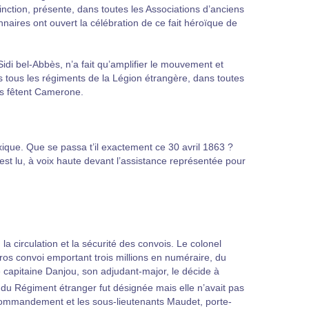
tinction, présente, dans toutes les Associations d’anciens
onnaires ont ouvert la célébration de ce fait héroïque de
 bel-Abbès, n’a fait qu’amplifier le mouvement et
ns tous les régiments de la Légion étrangère, dans toutes
rts fêtent Camerone.
ique. Que se passa t’il exactement ce 30 avril 1863 ?
st lu, à voix haute devant l’assistance représentée pour
la circulation et la sécurité des convois. Le colonel
ros convoi emportant trois millions en numéraire, du
e capitaine Danjou, son adjudant-major, le décide à
u Régiment étranger fut désignée mais elle n’avait pas
 commandement et les sous-lieutenants Maudet, porte-