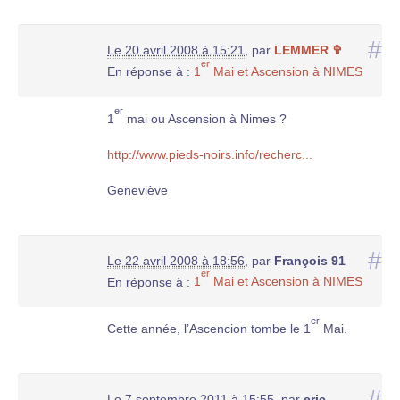
#
Le 20 avril 2008 à 15:21
,
par
LEMMER ✞
er
En réponse à :
1
Mai et Ascension à NIMES
er
1
mai ou Ascension à Nimes ?
http://www.pieds-noirs.info/recherc...
Geneviève
#
Le 22 avril 2008 à 18:56
,
par
François 91
er
En réponse à :
1
Mai et Ascension à NIMES
er
Cette année, l’Ascencion tombe le 1
Mai.
#
Le 7 septembre 2011 à 15:55
,
par
eric