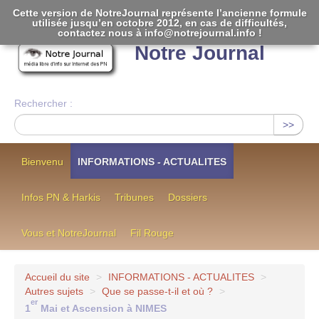
Cette version de NotreJournal représente l’ancienne formule
utilisée jusqu’en octobre 2012, en cas de difficultés,
[
]
contactez nous à info@notrejournal.info !
Notre Journal
Rechercher :
>>
Bienvenu
INFORMATIONS - ACTUALITES
Infos PN & Harkis
Tribunes
Dossiers
Vous et NotreJournal
Fil Rouge
Accueil du site
>
INFORMATIONS - ACTUALITES
>
Autres sujets
>
Que se passe-t-il et où ?
>
er
1
Mai et Ascension à NIMES