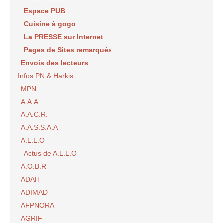
Espace PUB
Cuisine à gogo
La PRESSE sur Internet
Pages de Sites remarqués
Envois des lecteurs
Infos PN & Harkis
MPN
A.A.A.
A.A.C.R.
A.A.S.S.A.A
A.L.L.O
Actus de A.L.L.O
A.O.B.R
ADAH
ADIMAD
AFPNORA
AGRIF