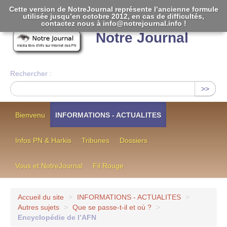
Cette version de NotreJournal représente l’ancienne formule
utilisée jusqu’en octobre 2012, en cas de difficultés,
[
]
contactez nous à info@notrejournal.info !
Notre Journal
Rechercher :
>>
Bienvenu
INFORMATIONS - ACTUALITES
Infos PN & Harkis
Tribunes
Dossiers
Vous et NotreJournal
Fil Rouge
Accueil du site
>
INFORMATIONS - ACTUALITES
>
Autres sujets
>
Que se passe-t-il et où ?
>
Encyclopédie de l’AFN