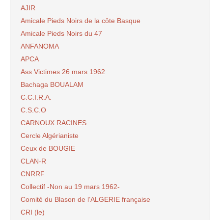
AJIR
Amicale Pieds Noirs de la côte Basque
Amicale Pieds Noirs du 47
ANFANOMA
APCA
Ass Victimes 26 mars 1962
Bachaga BOUALAM
C.C.I.R.A.
C.S.C.O
CARNOUX RACINES
Cercle Algérianiste
Ceux de BOUGIE
CLAN-R
CNRRF
Collectif -Non au 19 mars 1962-
Comité du Blason de l’ALGERIE française
CRI (le)