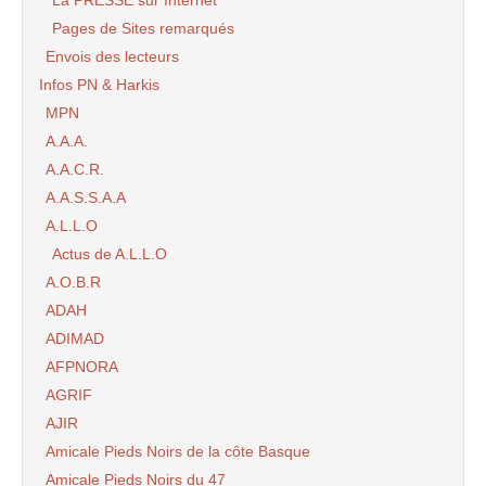
Pages de Sites remarqués
Envois des lecteurs
Infos PN & Harkis
MPN
A.A.A.
A.A.C.R.
A.A.S.S.A.A
A.L.L.O
Actus de A.L.L.O
A.O.B.R
ADAH
ADIMAD
AFPNORA
AGRIF
AJIR
Amicale Pieds Noirs de la côte Basque
Amicale Pieds Noirs du 47