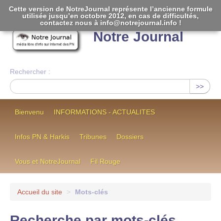
Cette version de NotreJournal représente l’ancienne formule
utilisée jusqu’en octobre 2012, en cas de difficultés,
[
]
contactez nous à info@notrejournal.info !
Notre Journal
Rechercher :
>>
Bienvenu
INFORMATIONS - ACTUALITES
Infos PN & Harkis
Tribunes
Dossiers
Vous et NotreJournal
Fil Rouge
Accueil du site
>
Mots-clés
Recherche par mots-clés