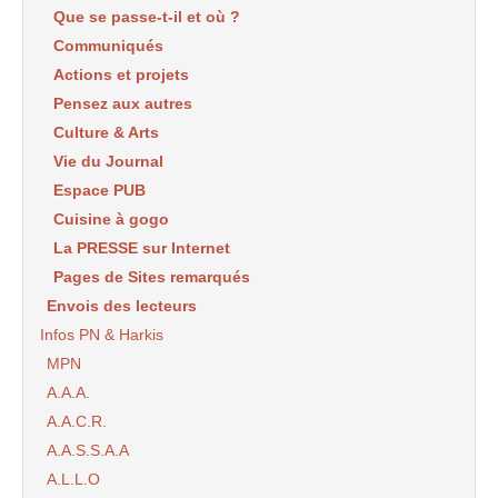
Que se passe-t-il et où ?
Communiqués
Actions et projets
Pensez aux autres
Culture & Arts
Vie du Journal
Espace PUB
Cuisine à gogo
La PRESSE sur Internet
Pages de Sites remarqués
Envois des lecteurs
Infos PN & Harkis
MPN
A.A.A.
A.A.C.R.
A.A.S.S.A.A
A.L.L.O