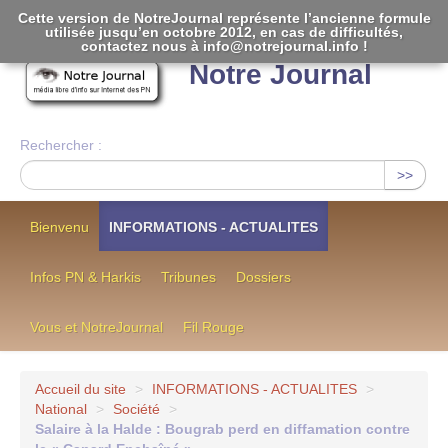
Cette version de NotreJournal représente l’ancienne formule
utilisée jusqu’en octobre 2012, en cas de difficultés,
[
]
contactez nous à info@notrejournal.info !
Notre Journal
Rechercher :
>>
Bienvenu
INFORMATIONS - ACTUALITES
Infos PN & Harkis
Tribunes
Dossiers
Vous et NotreJournal
Fil Rouge
Accueil du site
>
INFORMATIONS - ACTUALITES
>
National
>
Société
>
Salaire à la Halde : Bougrab perd en diffamation contre