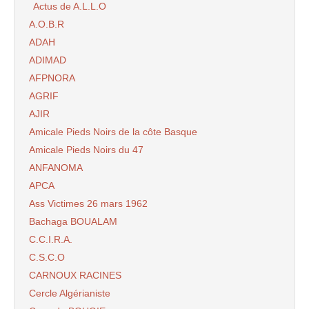
Actus de A.L.L.O
A.O.B.R
ADAH
ADIMAD
AFPNORA
AGRIF
AJIR
Amicale Pieds Noirs de la côte Basque
Amicale Pieds Noirs du 47
ANFANOMA
APCA
Ass Victimes 26 mars 1962
Bachaga BOUALAM
C.C.I.R.A.
C.S.C.O
CARNOUX RACINES
Cercle Algérianiste