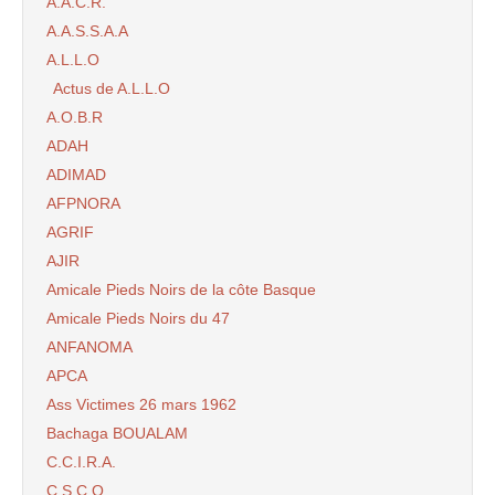
A.A.C.R.
A.A.S.S.A.A
A.L.L.O
Actus de A.L.L.O
A.O.B.R
ADAH
ADIMAD
AFPNORA
AGRIF
AJIR
Amicale Pieds Noirs de la côte Basque
Amicale Pieds Noirs du 47
ANFANOMA
APCA
Ass Victimes 26 mars 1962
Bachaga BOUALAM
C.C.I.R.A.
C.S.C.O