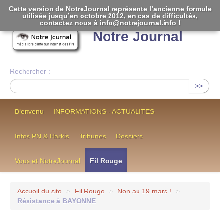
Cette version de NotreJournal représente l’ancienne formule
utilisée jusqu’en octobre 2012, en cas de difficultés,
[
]
contactez nous à info@notrejournal.info !
Notre Journal
Rechercher :
>>
Bienvenu
INFORMATIONS - ACTUALITES
Infos PN & Harkis
Tribunes
Dossiers
Vous et NotreJournal
Fil Rouge
Accueil du site
>
Fil Rouge
>
Non au 19 mars !
>
Résistance à BAYONNE