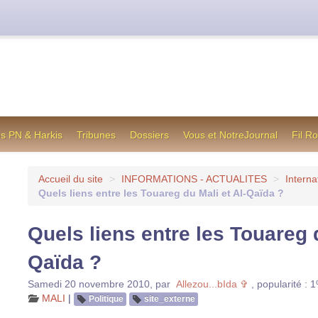
cienne formule utilisée jusqu’en octobre 2012, en cas de difficul
os PN & Harkis
Tribunes
Dossiers
Vous et NotreJournal
Fil R
Accueil du site
>
INFORMATIONS - ACTUALITES
>
Interna
Quels liens entre les Touareg du Mali et Al-Qaïda ?
Quels liens entre les Touareg d
Qaïda ?
Samedi 20 novembre 2010
,
par
Allezou...bIda ✞
,
popularité : 
MALI
|
Politique
site_externe