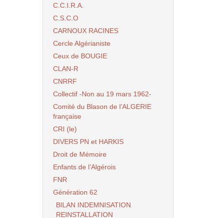
C.C.I.R.A.
C.S.C.O
CARNOUX RACINES
Cercle Algérianiste
Ceux de BOUGIE
CLAN-R
CNRRF
Collectif -Non au 19 mars 1962-
Comité du Blason de l’ALGERIE
française
CRI (le)
DIVERS PN et HARKIS
Droit de Mémoire
Enfants de l’Algérois
FNR
Génération 62
BILAN INDEMNISATION
REINSTALLATION