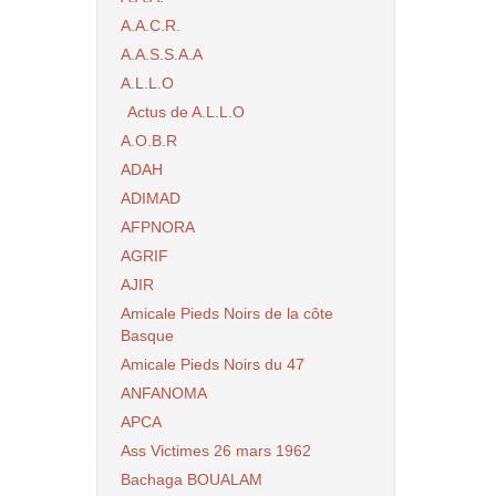
A.A.C.R.
A.A.S.S.A.A
A.L.L.O
Actus de A.L.L.O
A.O.B.R
ADAH
ADIMAD
AFPNORA
AGRIF
AJIR
Amicale Pieds Noirs de la côte
Basque
Amicale Pieds Noirs du 47
ANFANOMA
APCA
Ass Victimes 26 mars 1962
Bachaga BOUALAM