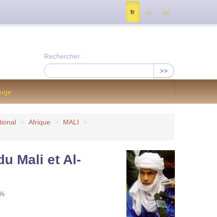
tés, contactez nous à info@notrejournal.info !
fr
es
en
Rechercher :
>>
ouge
tional
>
Afrique
>
MALI
>
u Mali et Al-
1%