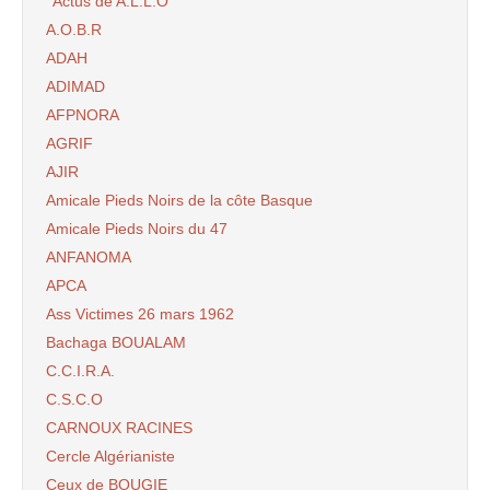
Actus de A.L.L.O
A.O.B.R
ADAH
ADIMAD
AFPNORA
AGRIF
AJIR
Amicale Pieds Noirs de la côte Basque
Amicale Pieds Noirs du 47
ANFANOMA
APCA
Ass Victimes 26 mars 1962
Bachaga BOUALAM
C.C.I.R.A.
C.S.C.O
CARNOUX RACINES
Cercle Algérianiste
Ceux de BOUGIE