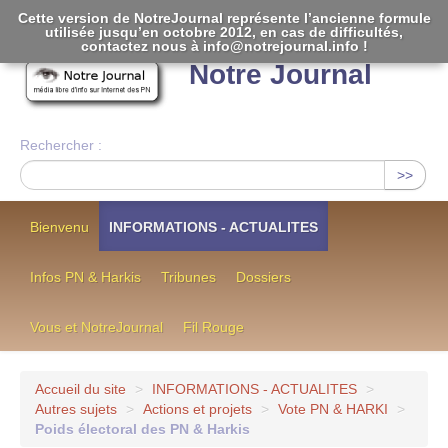
Cette version de NotreJournal représente l’ancienne formule
utilisée jusqu’en octobre 2012, en cas de difficultés,
[
]
contactez nous à info@notrejournal.info !
Notre Journal
Rechercher :
>>
Bienvenu
INFORMATIONS - ACTUALITES
Infos PN & Harkis
Tribunes
Dossiers
Vous et NotreJournal
Fil Rouge
Accueil du site
>
INFORMATIONS - ACTUALITES
>
Autres sujets
>
Actions et projets
>
Vote PN & HARKI
>
Poids électoral des PN & Harkis