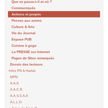
Que se passe-t-il et où ?
Communiqués
Actions et projets
Pensez aux autres
Culture & Arts
Vie du Journal
Espace PUB
Cuisine à gogo
La PRESSE sur Internet
Pages de Sites remarqués
Envois des lecteurs
Infos PN & Harkis
MPN
A.A.A.
A.A.C.R.
A.A.S.S.A.A
A.L.L.O