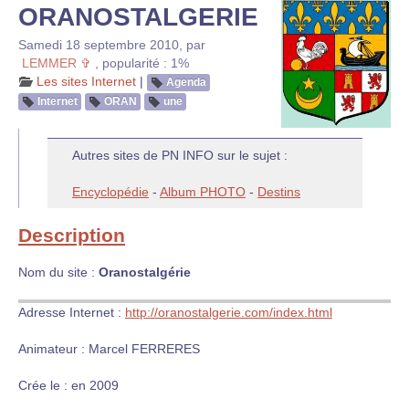
ORANOSTALGERIE
Samedi 18 septembre 2010
,
par
LEMMER ✞
,
popularité : 1%
Les sites Internet
|
Agenda
Internet
ORAN
une
Autres sites de PN INFO sur le sujet :
Encyclopédie
-
Album PHOTO
-
Destins
Description
Nom du site :
Oranostalgérie
Adresse Internet :
http://oranostalgerie.com/index.html
Animateur : Marcel FERRERES
Crée le : en 2009