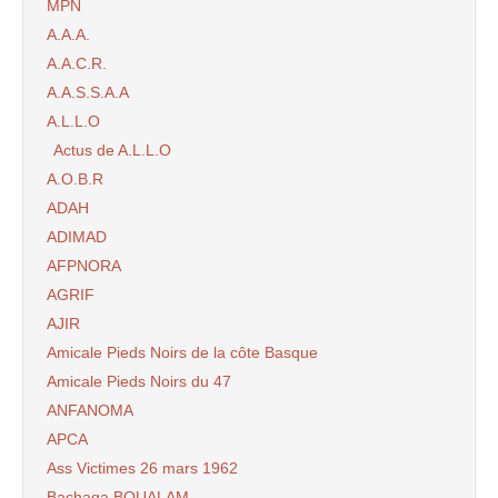
MPN
A.A.A.
A.A.C.R.
A.A.S.S.A.A
A.L.L.O
Actus de A.L.L.O
A.O.B.R
ADAH
ADIMAD
AFPNORA
AGRIF
AJIR
Amicale Pieds Noirs de la côte Basque
Amicale Pieds Noirs du 47
ANFANOMA
APCA
Ass Victimes 26 mars 1962
Bachaga BOUALAM