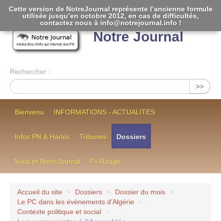
Cette version de NotreJournal représente l’ancienne formule
utilisée jusqu’en octobre 2012, en cas de difficultés,
[
]
contactez nous à info@notrejournal.info !
Notre Journal
Rechercher :
>>
Bienvenu
INFORMATIONS - ACTUALITES
Infos PN & Harkis
Tribunes
Dossiers
Vous et NotreJournal
Fil Rouge
Accueil du site
>
Dossiers
>
Dossier du mois
>
Le PC dans les évènements d’Algérie
>
Contexte politique et social
>