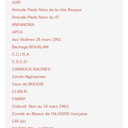
AJIR
Amicale Pieds Noirs de la côte Basque
Amicale Pieds Noirs du 47
ANFANOMA
APCA
Ass Victimes 26 mars 1962
Bachaga BOUALAM
C.C.I.R.A.
C.S.C.O
CARNOUX RACINES
Cercle Algérianiste
Ceux de BOUGIE
CLAN-R
CNRRF
Collectif -Non au 19 mars 1962-
Comité du Blason de l’ALGERIE française
CRI (le)