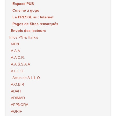
Espace PUB
Cuisine à gogo
La PRESSE sur Internet
Pages de Sites remarqués
Envois des lecteurs
Infos PN & Harkis
MPN
A.A.A.
A.A.C.R.
A.A.S.S.A.A
A.L.L.O
Actus de A.L.L.O
A.O.B.R
ADAH
ADIMAD
AFPNORA
AGRIF