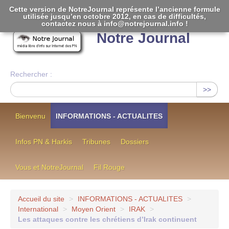
Cette version de NotreJournal représente l’ancienne formule
utilisée jusqu’en octobre 2012, en cas de difficultés,
[
]
contactez nous à info@notrejournal.info !
Notre Journal
Rechercher :
>>
Bienvenu
INFORMATIONS - ACTUALITES
Infos PN & Harkis
Tribunes
Dossiers
Vous et NotreJournal
Fil Rouge
Accueil du site
>
INFORMATIONS - ACTUALITES
>
International
>
Moyen Orient
>
IRAK
>
Les attaques contre les chrétiens d’Irak continuent