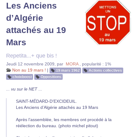
Les Anciens
d’Algérie
attachés au 19
Mars
Repetita...+ que bis !
Jeudi 12 novembre 2009
,
par
MORA
,
popularité : 1%
Non au 19 mars !
|
19 mars 1962
Actions collectives
choixboost
Oppositions
... vu sur le NET ...
SAINT-MÉDARD-D’EXCIDEUIL.
Les Anciens d’Algérie attachés au 19 Mars
Après l’assemblée, les membres ont procédé à la
réélection du bureau. (photo michel pitout)