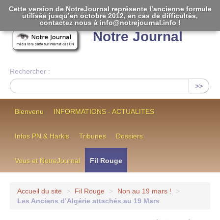
Cette version de NotreJournal représente l’ancienne formule
utilisée jusqu’en octobre 2012, en cas de difficultés,
[
]
contactez nous à info@notrejournal.info !
Notre Journal
Rechercher :
>>
Bienvenu
INFORMATIONS - ACTUALITES
Infos PN & Harkis
Tribunes
Dossiers
Vous et NotreJournal
Fil Rouge
Accueil du site
>
Fil Rouge
>
Non au 19 mars !
>
Les Anciens d’Algérie attachés au 19 Mars