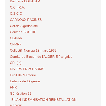
Bachaga BOUALAM
C.C.I.R.A.
C.S.C.O
CARNOUX RACINES
Cercle Algérianiste
Ceux de BOUGIE
CLAN-R
CNRRF
Collectif -Non au 19 mars 1962-
Comité du Blason de l’ALGERIE française
CRI (le)
DIVERS PN et HARKIS
Droit de Mémoire
Enfants de l’Algérois
FNR
Génération 62
BILAN INDEMNISATION REINSTALLATION
HARKIS