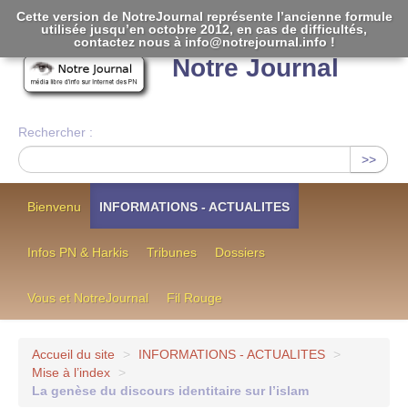
Cette version de NotreJournal représente l’ancienne formule
utilisée jusqu’en octobre 2012, en cas de difficultés,
[
]
contactez nous à info@notrejournal.info !
Notre Journal
Rechercher :
>>
Bienvenu
INFORMATIONS - ACTUALITES
Infos PN & Harkis
Tribunes
Dossiers
Vous et NotreJournal
Fil Rouge
Accueil du site
>
INFORMATIONS - ACTUALITES
>
Mise à l’index
>
La genèse du discours identitaire sur l’islam