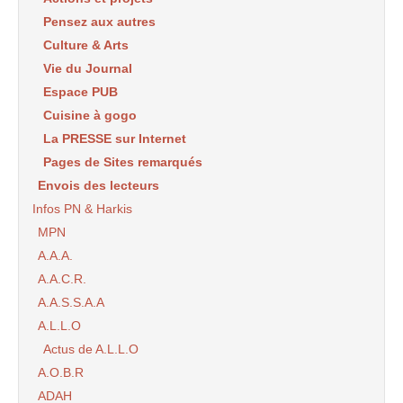
Pensez aux autres
Culture & Arts
Vie du Journal
Espace PUB
Cuisine à gogo
La PRESSE sur Internet
Pages de Sites remarqués
Envois des lecteurs
Infos PN & Harkis
MPN
A.A.A.
A.A.C.R.
A.A.S.S.A.A
A.L.L.O
Actus de A.L.L.O
A.O.B.R
ADAH