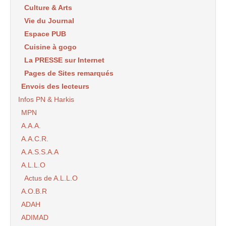
Culture & Arts
Vie du Journal
Espace PUB
Cuisine à gogo
La PRESSE sur Internet
Pages de Sites remarqués
Envois des lecteurs
Infos PN & Harkis
MPN
A.A.A.
A.A.C.R.
A.A.S.S.A.A
A.L.L.O
Actus de A.L.L.O
A.O.B.R
ADAH
ADIMAD