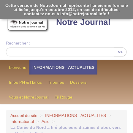
Cette version de NotreJournal représente l’ancienne formule
utilisée jusqu’en octobre 2012, en cas de difficultés,
[
]
contactez nous à info@notrejournal.info !
Notre Journal
Rechercher :
>>
Bienvenu
INFORMATIONS - ACTUALITES
Infos PN & Harkis
Tribunes
Dossiers
Vous et NotreJournal
Fil Rouge
Accueil du site
>
INFORMATIONS - ACTUALITES
>
International
>
Asie
>
La Corée du Nord a tiré plusieurs dizaines d’obus vers