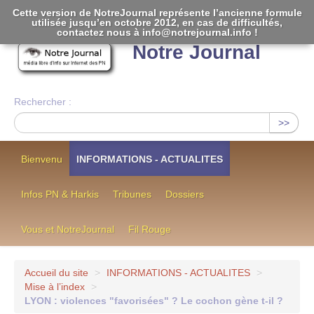
Cette version de NotreJournal représente l’ancienne formule
utilisée jusqu’en octobre 2012, en cas de difficultés,
[
]
contactez nous à info@notrejournal.info !
Notre Journal
Rechercher :
>>
Bienvenu
INFORMATIONS - ACTUALITES
Infos PN & Harkis
Tribunes
Dossiers
Vous et NotreJournal
Fil Rouge
Accueil du site
>
INFORMATIONS - ACTUALITES
>
Mise à l’index
>
LYON : violences "favorisées" ? Le cochon gène t-il ?