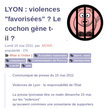
LYON : violences
"favorisées" ? Le
cochon gène t-
il ?
Lundi 16 mai 2011
,
par
MORA
,
popularité : 1%
Mise à l’index
|
Actualités nationales
barre_oueb
choixboost
Communiqués de Presse
immigration
Laïcité
une
Communiqué de presse du 15 mai 2011
Violences de Lyon : la responsabilité de l’Etat
La presse lyonnaise titre ce matin dimanche 15 mai
sur les "violences"
qu’auraient commises une soixantaine de supporters