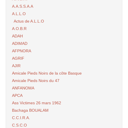
A.A.S.S.A.A
A.L.L.O
Actus de A.L.L.O
A.O.B.R
ADAH
ADIMAD
AFPNORA
AGRIF
AJIR
Amicale Pieds Noirs de la côte Basque
Amicale Pieds Noirs du 47
ANFANOMA
APCA
Ass Victimes 26 mars 1962
Bachaga BOUALAM
C.C.I.R.A.
C.S.C.O