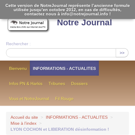
Cette version de NotreJournal représente l’ancienne formule
utilisée jusqu’en octobre 2012, en cas de difficultés,
[
]
contactez nous à info@notrejournal.info !
Notre Journal
Rechercher :
>>
Bienvenu
INFORMATIONS - ACTUALITES
Infos PN & Harkis
Tribunes
Dossiers
Vous et NotreJournal
Fil Rouge
Accueil du site
>
INFORMATIONS - ACTUALITES
>
Mise à l’index
>
LYON COCHON et LIBERATION désinformation !