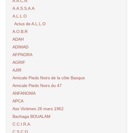
A.A.C.R.
A.A.S.S.A.A
A.L.L.O
Actus de A.L.L.O
A.O.B.R
ADAH
ADIMAD
AFPNORA
AGRIF
AJIR
Amicale Pieds Noirs de la côte Basque
Amicale Pieds Noirs du 47
ANFANOMA
APCA
Ass Victimes 26 mars 1962
Bachaga BOUALAM
C.C.I.R.A.
C.S.C.O