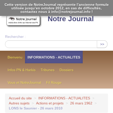
Cette version de NotreJournal représente l’ancienne formule
utilisée jusqu’en octobre 2012, en cas de difficultés,
[
]
contactez nous à info@notrejournal.info !
Notre Journal
Rechercher :
>>
Bienvenu
INFORMATIONS - ACTUALITES
Infos PN & Harkis
Tribunes
Dossiers
Vous et NotreJournal
Fil Rouge
Accueil du site
>
INFORMATIONS - ACTUALITES
>
Autres sujets
>
Actions et projets
>
26 mars 1962
>
LONS le Saunier - 26 mars 2010