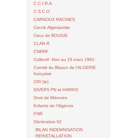
C.C.I.R.A.
C.S.C.O
CARNOUX RACINES
Cercle Algérianiste
Ceux de BOUGIE
CLAN-R
CNRRF
Collectif -Non au 19 mars 1962-
Comité du Blason de l’ALGERIE
française
CRI (le)
DIVERS PN et HARKIS
Droit de Mémoire
Enfants de l’Algérois
FNR
Génération 62
BILAN INDEMNISATION
REINSTALLATION