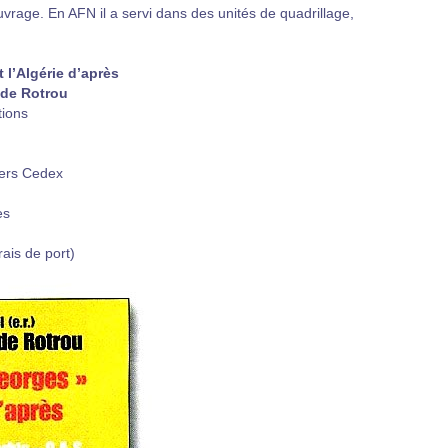
vrage. En AFN il a servi dans des unités de quadrillage,
l’Algérie d’après
de Rotrou
tions
ers Cedex
es
rais de port)