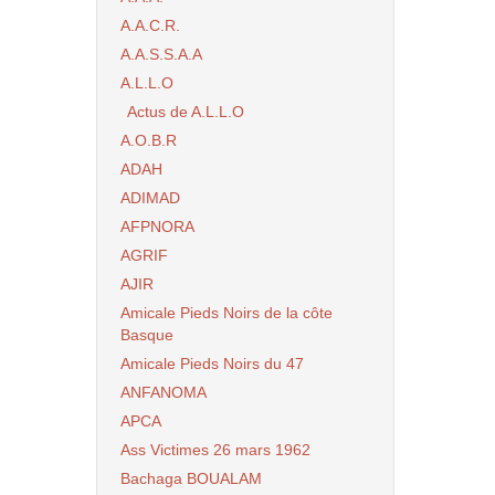
A.A.C.R.
A.A.S.S.A.A
A.L.L.O
Actus de A.L.L.O
A.O.B.R
ADAH
ADIMAD
AFPNORA
AGRIF
AJIR
Amicale Pieds Noirs de la côte
Basque
Amicale Pieds Noirs du 47
ANFANOMA
APCA
Ass Victimes 26 mars 1962
Bachaga BOUALAM