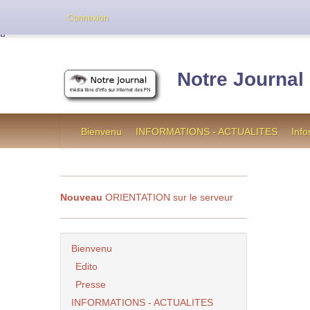
Cette version de NotreJournal représente l’an
Connexion
[
]
Notre Journal
Bienvenu
INFORMATIONS - ACTUALITES
Info
Nouveau
ORIENTATION sur le serveur
Bienvenu
Edito
Presse
INFORMATIONS - ACTUALITES