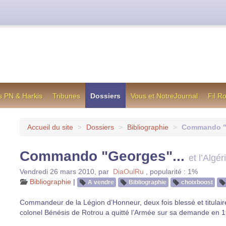
cienne formule utilisée jusqu’en octobre 2012, en cas de difficul
s PN & Harkis
Tribunes
Dossiers
Vous et NotreJournal
Fil R
Accueil du site
>
Dossiers
>
Bibliographie
>
Commando "G
Commando "Georges"...
et l’Algér
Vendredi 26 mars 2010
,
par
DiaOulRu
,
popularité : 1%
Bibliographie
|
A vendre
Bibliographie
choixboost
Commandeur de la Légion d’Honneur, deux fois blessé et titulaire d
colonel Bénésis de Rotrou a quitté l’Armée sur sa demande en 