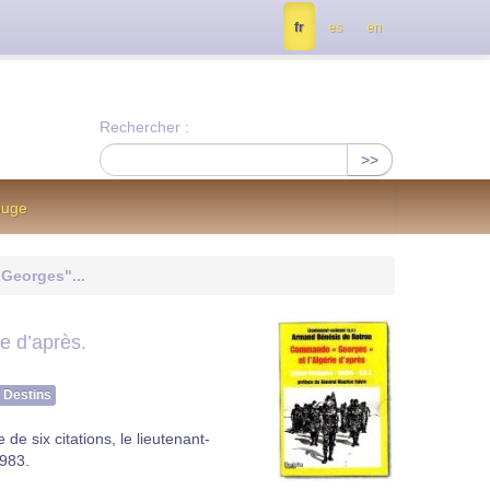
tés, contactez nous à info@notrejournal.info !
fr
es
en
Rechercher :
>>
ouge
eorges"...
ie d’après.
Destins
e six citations, le lieutenant-
1983.