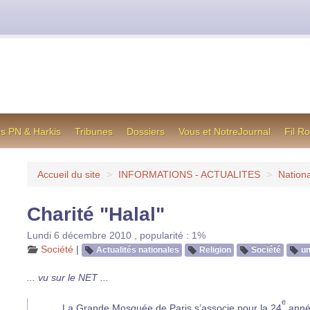
cienne formule utilisée jusqu’en octobre 2012, en cas de difficul
os PN & Harkis
Tribunes
Dossiers
Vous et NotreJournal
Fil R
Accueil du site
>
INFORMATIONS - ACTUALITES
>
Nationa
Charité "Halal"
Lundi 6 décembre 2010
,
popularité : 1%
Société
|
Actualités nationales
Religion
Société
u
... vu sur le NET ...
e
La Grande Mosquée de Paris s’associe pour la 24
année