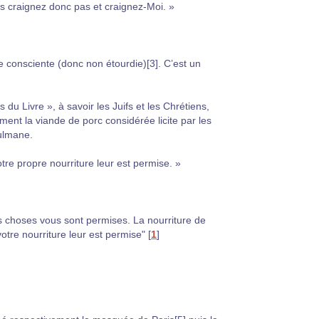
es craignez donc pas et craignez-Moi. »
e consciente (donc non étourdie)[3]. C’est un
u Livre », à savoir les Juifs et les Chrétiens,
mment la viande de porc considérée licite par les
sulmane.
tre propre nourriture leur est permise. »
nes choses vous sont permises. La nourriture de
otre nourriture leur est permise"
[
1
]