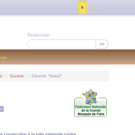
tés, contactez nous à info@notrejournal.info !
fr
es
en
Rechercher :
>>
ouge
l
>
Société
>
Charité "Halal"
ne
 consécutive à la lutte nationale contre