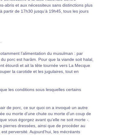
ans-abris et aux nécessiteux sans distinctions plus
à partir de 17h30 jusqu’à 19h45, tous les jours
.
 notamment l’alimentation du musulman : par
u porc est harâm. Pour que la viande soit halal,
ent étourdi et ait la tête tournée vers La Mecque
uper la carotide et les jugulaires, tout en
que les conditions sous lesquelles certains
chair de porc, ce sur quoi on a invoqué un autre
mée ou morte d’une chute ou morte d’un coup de
 que vous égorgez avant qu’elle ne soit morte -.
les pierres dressées, ainsi que de procéder au
 est perversité. Aujourd’hui, les mécréants