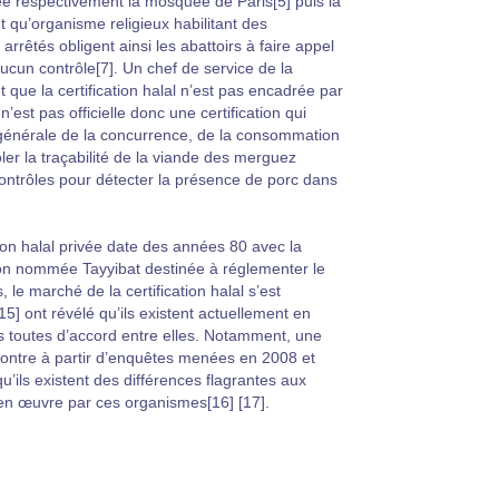
éé respectivement la mosquée de Paris[5] puis la
qu’organisme religieux habilitant des
s arrêtés obligent ainsi les abattoirs à faire appel
aucun contrôle[7]. Un chef de service de la
 que la certification halal n’est pas encadrée par
n’est pas officielle donc une certification qui
on générale de la concurrence, de la consommation
ler la traçabilité de la viande des merguez
ontrôles pour détecter la présence de porc dans
tion halal privée date des années 80 avec la
ion nommée Tayyibat destinée à réglementer le
 le marché de la certification halal s’est
 [15] ont révélé qu’ils existent actuellement en
s toutes d’accord entre elles. Notamment, une
ntre à partir d’enquêtes menées en 2008 et
u’ils existent des différences flagrantes aux
en œuvre par ces organismes[16] [17].