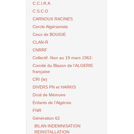
C.C.I.R.A.
C.S.C.O
CARNOUX RACINES
Cercle Algérianiste
Ceux de BOUGIE
CLAN-R
CNRRF
Collectif -Non au 19 mars 1962-
Comité du Blason de l’ALGERIE
française
CRI (le)
DIVERS PN et HARKIS
Droit de Mémoire
Enfants de l’Algérois
FNR
Génération 62
BILAN INDEMNISATION
REINSTALLATION