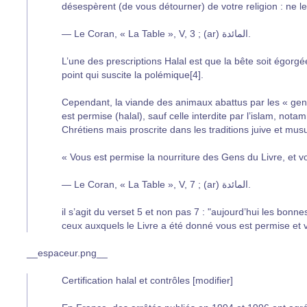
désespèrent (de vous détourner) de votre religion : ne l
— Le Coran, « La Table », V, 3 ; (ar) المائدة.
L’une des prescriptions Halal est que la bête soit égorgé
point qui suscite la polémique[4].
Cependant, la viande des animaux abattus par les « gens d
est permise (halal), sauf celle interdite par l’islam, nota
Chrétiens mais proscrite dans les traditions juive et mu
« Vous est permise la nourriture des Gens du Livre, et vo
— Le Coran, « La Table », V, 7 ; (ar) المائدة.
il s’agit du verset 5 et non pas 7 : "aujourd’hui les bon
ceux auxquels le Livre a été donné vous est permise et v
__espaceur.png__
Certification halal et contrôles [modifier]