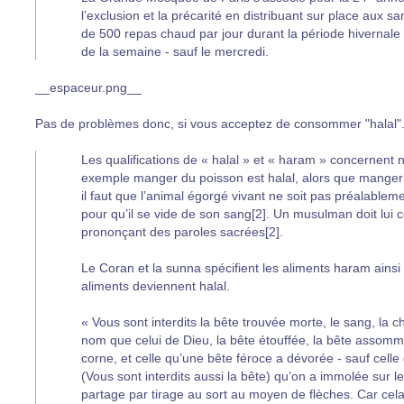
l’exclusion et la précarité en distribuant sur place aux s
de 500 repas chaud par jour durant la période hivernale 
de la semaine - sauf le mercredi.
__espaceur.png__
Pas de problèmes donc, si vous acceptez de consommer "halal".
Les qualifications de « halal » et « haram » concernent
exemple manger du poisson est halal, alors que manger d
il faut que l’animal égorgé vivant ne soit pas préalablem
pour qu’il se vide de son sang[2]. Un musulman doit lui co
prononçant des paroles sacrées[2].
Le Coran et la sunna spécifient les aliments haram ainsi 
aliments deviennent halal.
« Vous sont interdits la bête trouvée morte, le sang, la 
nom que celui de Dieu, la bête étouffée, la bête assom
corne, et celle qu’une bête féroce a dévorée - sauf celle
(Vous sont interdits aussi la bête) qu’on a immolée sur 
partage par tirage au sort au moyen de flèches. Car cela