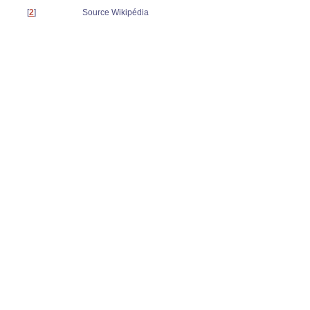
[
2
]
Source Wikipédia