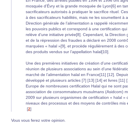
En France, des arrêtés publiés en 1994 et 1996 ont agr
mosquée d’Évry et la grande mosquée de Lyon[6] en tant 
sacrificateurs autorisés à pratiquer le sacrifice rituel. Ce
à des sacrificateurs habilités, mais ne les soumettent à 
Direction générale de l’alimentation a rappelé récemment
les pouvoirs publics et correspond à une certification qui 
relève d’une initiative privée[8]. Cependant, la Directi
et de la répression des fraudes a déclaré en 2008 contrô
marquées « halal »[9], et procède régulièrement à des c
des produits vendus sur l’appellation halal[10].
Une des premières initiatives de création d’une certifica
réunion de plusieurs associations au sein d’une fédérat
marché de l’alimentation halal en France[11] [12]. Depuis,
développé et plusieurs articles [7] [13] [14] et livres [11]
Europe de nombreuses certification Halal qui ne sont pa
association de consommateurs musulmans (Asidcom) mo
2009 sur plusieurs organismes de certification « halal » q
niveaux des processus et des moyens de contrôles mis 
[
2
]
Vous vous ferez votre opinion.