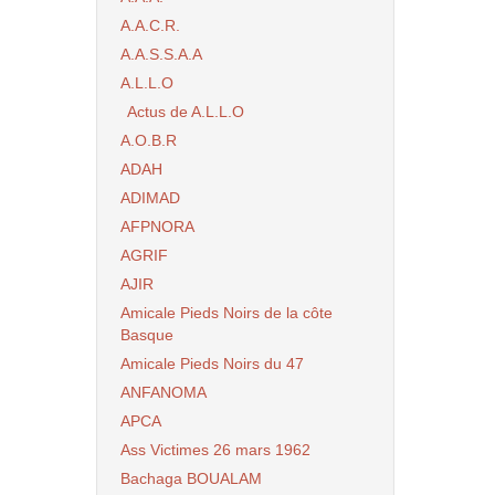
A.A.C.R.
A.A.S.S.A.A
A.L.L.O
Actus de A.L.L.O
A.O.B.R
ADAH
ADIMAD
AFPNORA
AGRIF
AJIR
Amicale Pieds Noirs de la côte
Basque
Amicale Pieds Noirs du 47
ANFANOMA
APCA
Ass Victimes 26 mars 1962
Bachaga BOUALAM