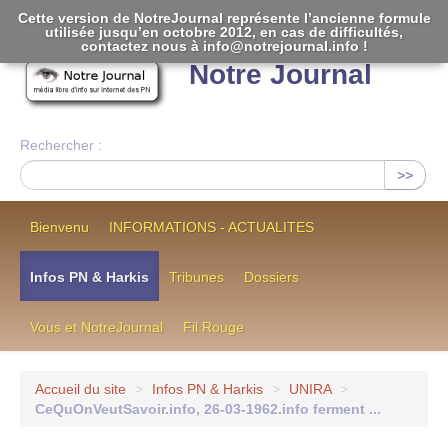
Cette version de NotreJournal représente l’ancienne formule
utilisée jusqu’en octobre 2012, en cas de difficultés,
[
]
contactez nous à info@notrejournal.info !
Notre Journal
Rechercher :
>>
Bienvenu
INFORMATIONS - ACTUALITES
Infos PN & Harkis
Tribunes
Dossiers
Vous et NotreJournal
Fil Rouge
Accueil du site
>
Infos PN & Harkis
>
UNIRA
>
CeQuOnVeutSavoir.info, 26-03-1962.info ferment ...