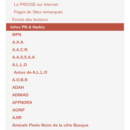
La PRESSE sur Internet
Pages de Sites remarqués
Envois des lecteurs
Infos PN & Harkis
MPN
A.A.A.
A.A.C.R.
A.A.S.S.A.A
A.L.L.O
Actus de A.L.L.O
A.O.B.R
ADAH
ADIMAD
AFPNORA
AGRIF
AJIR
Amicale Pieds Noirs de la côte Basque