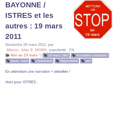
BAYONNE /
ISTRES et les
autres : 19 mars
2011
Dimanche 20 mars 2011
,
par
Allezou...bIda ✞
,
MORA
,
popularité : 1%
Non au 19 mars !
|
19 mars 1962
Actualités nationales
barre_oueb
choixboost
Oppositions
une
En attendant une narration + détaillée !
Voici pour ISTRES :