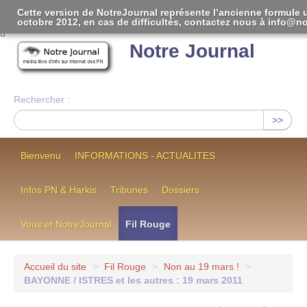
Cette version de NotreJournal représente l’ancienne formule u
octobre 2012, en cas de difficultés, contactez nous à info@not
[
]
Notre Journal
Rechercher :
>>
Bienvenu
INFORMATIONS - ACTUALITES
Infos PN & Harkis
Tribunes
Dossiers
Vous et NotreJournal
Fil Rouge
Accueil du site
>
Fil Rouge
>
Non au 19 mars !
>
BAYONNE / ISTRES et les autres : 19 mars 2011