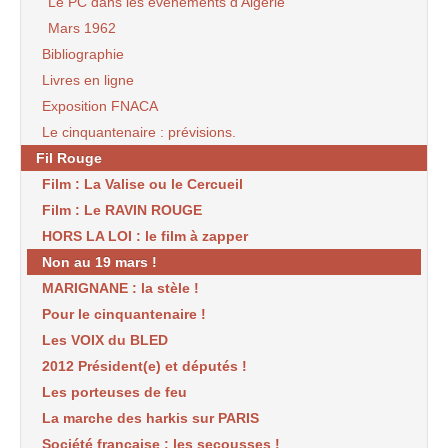
Le PC dans les évènements d’Algérie
Mars 1962
Bibliographie
Livres en ligne
Exposition FNACA
Le cinquantenaire : prévisions.
Fil Rouge
Film : La Valise ou le Cercueil
Film : Le RAVIN ROUGE
HORS LA LOI : le film à zapper
Non au 19 mars !
MARIGNANE : la stèle !
Pour le cinquantenaire !
Les VOIX du BLED
2012 Président(e) et députés !
Les porteuses de feu
La marche des harkis sur PARIS
Société française : les secousses !