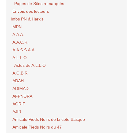
Pages de Sites remarqués
Envois des lecteurs
Infos PN & Harkis
MPN
A.A.A.
A.A.C.R.
A.A.S.S.A.A
A.L.L.O
Actus de A.L.L.O
A.O.B.R
ADAH
ADIMAD
AFPNORA
AGRIF
AJIR
Amicale Pieds Noirs de la côte Basque
Amicale Pieds Noirs du 47