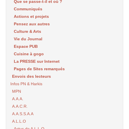
Que se passe-t-il et où ?
Communiqués
Actions et projets
Pensez aux autres
Culture & Arts
Vie du Journal
Espace PUB
Cuisine à gogo
La PRESSE sur Internet
Pages de Sites remarqués
Envois des lecteurs
Infos PN & Harkis
MPN
A.A.A.
A.A.C.R.
A.A.S.S.A.A
A.L.L.O
Actus de A.L.L.O