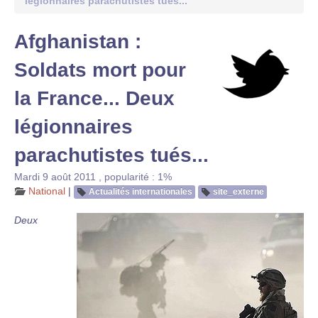
légionnaires parachutistes tués...
Afghanistan :
Soldats mort pour
la France... Deux
légionnaires
parachutistes tués...
Mardi 9 août 2011
,
popularité : 1%
National
|
Actualités internationales
site_externe
Deux