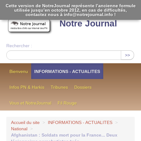
Cette version de NotreJournal représente l’ancienne formule
utilisée jusqu’en octobre 2012, en cas de difficultés,
[
]
contactez nous à info@notrejournal.info !
Notre Journal
Rechercher :
>>
Bienvenu
INFORMATIONS - ACTUALITES
Infos PN & Harkis
Tribunes
Dossiers
Vous et NotreJournal
Fil Rouge
Accueil du site
>
INFORMATIONS - ACTUALITES
>
National
>
Afghanistan : Soldats mort pour la France... Deux