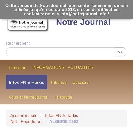
Cette version de NotreJournal représente l’ancienne formule
utilisée jusqu’en octobre 2012, en cas de difficultés,
[
]
contactez nous à info@notrejournal.info !
Notre Journal
Rechercher :
>>
Bienvenu
INFORMATIONS - ACTUALITES
Infos PN & Harkis
Tribunes
Dossiers
Vous et NotreJournal
Fil Rouge
Accueil du site
>
Infos PN & Harkis
>
Net - Popodoran
>
ALGERIE 1962