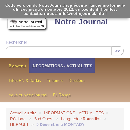
Cette version de NotreJournal représente l’ancienne formule
utilisée jusqu’en octobre 2012, en cas de difficultés,
[
]
contactez nous à info@notrejournal.info !
Notre Journal
Rechercher :
>>
Bienvenu
INFORMATIONS - ACTUALITES
Infos PN & Harkis
Tribunes
Dossiers
Vous et NotreJournal
Fil Rouge
Accueil du site
>
INFORMATIONS - ACTUALITES
>
Régional
>
Sud Ouest
>
Languedoc Roussillon
>
HERAULT
>
5 Décembre à MONTADY