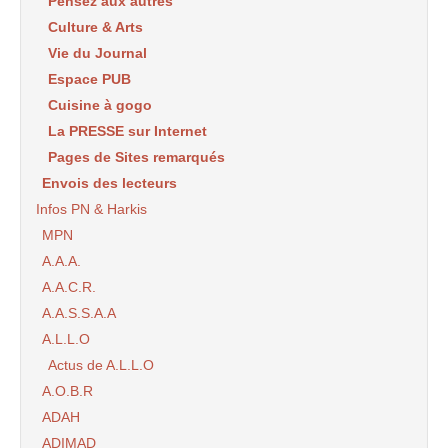
Pensez aux autres
Culture & Arts
Vie du Journal
Espace PUB
Cuisine à gogo
La PRESSE sur Internet
Pages de Sites remarqués
Envois des lecteurs
Infos PN & Harkis
MPN
A.A.A.
A.A.C.R.
A.A.S.S.A.A
A.L.L.O
Actus de A.L.L.O
A.O.B.R
ADAH
ADIMAD