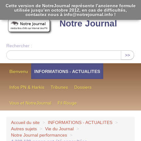
Cette version de NotreJournal représente l’ancienne formule
utilisée jusqu’en octobre 2012, en cas de difficultés,
[
]
contactez nous à info@notrejournal.info !
Notre Journal
Rechercher :
>>
Bienvenu
INFORMATIONS - ACTUALITES
Infos PN & Harkis
Tribunes
Dossiers
Vous et NotreJournal
Fil Rouge
Accueil du site
>
INFORMATIONS - ACTUALITES
>
Autres sujets
>
Vie du Journal
>
Notre Journal performances
>