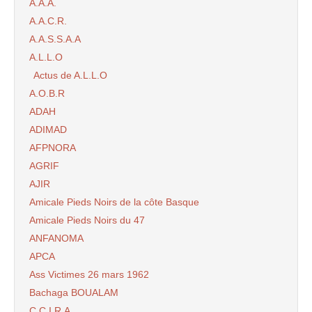
A.A.A.
A.A.C.R.
A.A.S.S.A.A
A.L.L.O
Actus de A.L.L.O
A.O.B.R
ADAH
ADIMAD
AFPNORA
AGRIF
AJIR
Amicale Pieds Noirs de la côte Basque
Amicale Pieds Noirs du 47
ANFANOMA
APCA
Ass Victimes 26 mars 1962
Bachaga BOUALAM
C.C.I.R.A.