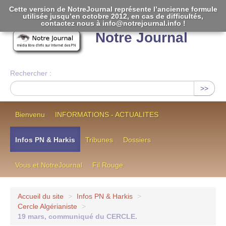
Cette version de NotreJournal représente l’ancienne formule
utilisée jusqu’en octobre 2012, en cas de difficultés,
[
]
contactez nous à info@notrejournal.info !
Notre Journal
Rechercher :
>>
Bienvenu
INFORMATIONS - ACTUALITES
Infos PN & Harkis
Tribunes
Dossiers
Vous et NotreJournal
Fil Rouge
Accueil du site
>
Infos PN & Harkis
>
Cercle Algérianiste
>
19 mars, communiqué du CERCLE.