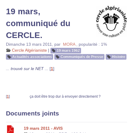
19 mars,
communiqué du
CERCLE.
Dimanche 13 mars 2011
,
par
MORA
,
popularité : 1%
Cercle Algérianiste
|
19 mars 1962
Actualités associations
Communiqués de Presse
Histoire
... trouvé sur le NET ...
[
1
]
[
1
]
ça doit être trop dur à envoyer directement ?
Documents joints
19 mars 2011 - AVIS