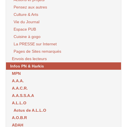
Pensez aux autres
Culture & Arts
Vie du Journal
Espace PUB
Cuisine à gogo
La PRESSE sur Internet
Pages de Sites remarqués
Envois des lecteurs
Infos PN & Harkis
MPN
A.A.A.
A.A.C.R.
A.A.S.S.A.A
A.L.L.O
Actus de A.L.L.O
A.O.B.R
ADAH