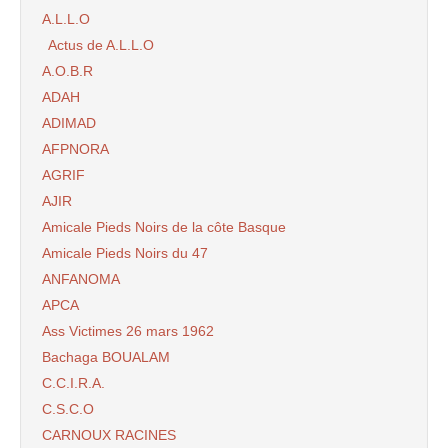
A.L.L.O
Actus de A.L.L.O
A.O.B.R
ADAH
ADIMAD
AFPNORA
AGRIF
AJIR
Amicale Pieds Noirs de la côte Basque
Amicale Pieds Noirs du 47
ANFANOMA
APCA
Ass Victimes 26 mars 1962
Bachaga BOUALAM
C.C.I.R.A.
C.S.C.O
CARNOUX RACINES