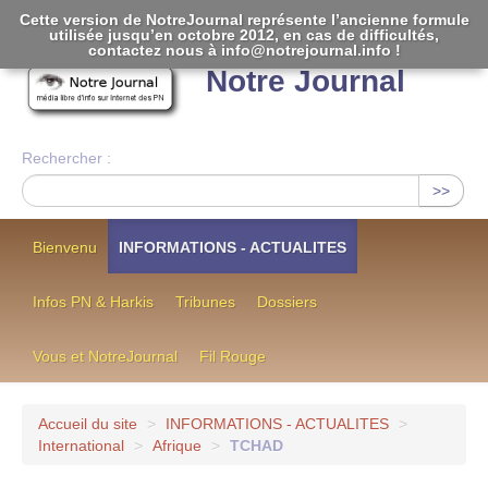
Cette version de NotreJournal représente l’ancienne formule
utilisée jusqu’en octobre 2012, en cas de difficultés,
[
]
contactez nous à info@notrejournal.info !
Notre Journal
Rechercher :
>>
Bienvenu
INFORMATIONS - ACTUALITES
Infos PN & Harkis
Tribunes
Dossiers
Vous et NotreJournal
Fil Rouge
Accueil du site
>
INFORMATIONS - ACTUALITES
>
International
>
Afrique
>
TCHAD