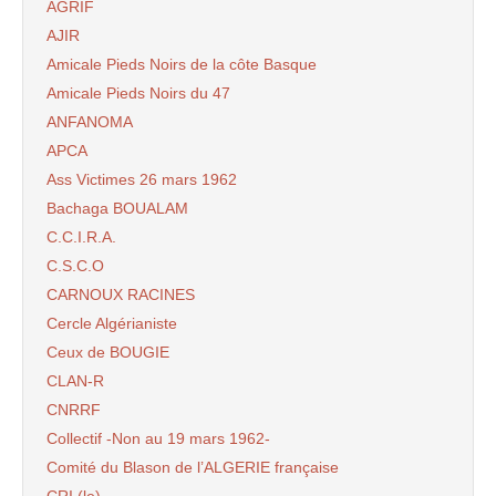
AGRIF
AJIR
Amicale Pieds Noirs de la côte Basque
Amicale Pieds Noirs du 47
ANFANOMA
APCA
Ass Victimes 26 mars 1962
Bachaga BOUALAM
C.C.I.R.A.
C.S.C.O
CARNOUX RACINES
Cercle Algérianiste
Ceux de BOUGIE
CLAN-R
CNRRF
Collectif -Non au 19 mars 1962-
Comité du Blason de l’ALGERIE française
CRI (le)