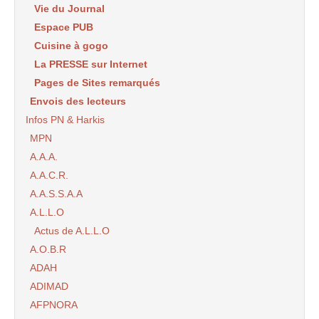
Vie du Journal
Espace PUB
Cuisine à gogo
La PRESSE sur Internet
Pages de Sites remarqués
Envois des lecteurs
Infos PN & Harkis
MPN
A.A.A.
A.A.C.R.
A.A.S.S.A.A
A.L.L.O
Actus de A.L.L.O
A.O.B.R
ADAH
ADIMAD
AFPNORA