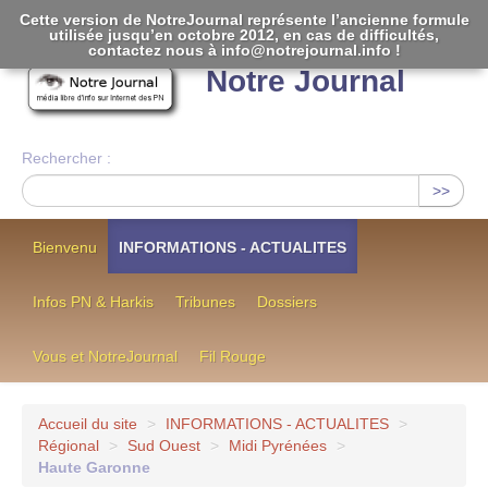
Cette version de NotreJournal représente l’ancienne formule
utilisée jusqu’en octobre 2012, en cas de difficultés,
[
]
contactez nous à info@notrejournal.info !
Notre Journal
Rechercher :
>>
Bienvenu
INFORMATIONS - ACTUALITES
Infos PN & Harkis
Tribunes
Dossiers
Vous et NotreJournal
Fil Rouge
Accueil du site
>
INFORMATIONS - ACTUALITES
>
Régional
>
Sud Ouest
>
Midi Pyrénées
>
Haute Garonne