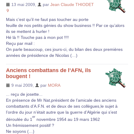
13 mai 2009
,
par
Jean Claude THIODET
✞
Mais c’est qu’il ne faut pas toucher au porte
feuille de nos petits génies du show business !! Par ce qu’alors
ils se mettent à hurler !
Hé là !! Touche pas à mon pot !!!!
Reçu par mail :
On parle beaucoup, ces jours-ci, du bilan des deux premières
années de présidence de Nicolas (…)
Anciens combattans de l’AFN, ils
bougent !
9 mai 2009
,
par
MORA
... reçu de josette...
En présence de Mr Nat,président de l’amicale des anciens
combattants d’A.F.N. et de deux de ses collègues,le sujet à
l’ordre du jour n’était autre que la guerre d’Algérie qui s’est
er
déroulée du 1
novembre 1954 au 19 mars 1962
Un frémissement positif ?
Ne soyons (…)