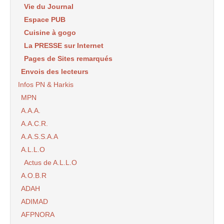
Vie du Journal
Espace PUB
Cuisine à gogo
La PRESSE sur Internet
Pages de Sites remarqués
Envois des lecteurs
Infos PN & Harkis
MPN
A.A.A.
A.A.C.R.
A.A.S.S.A.A
A.L.L.O
Actus de A.L.L.O
A.O.B.R
ADAH
ADIMAD
AFPNORA