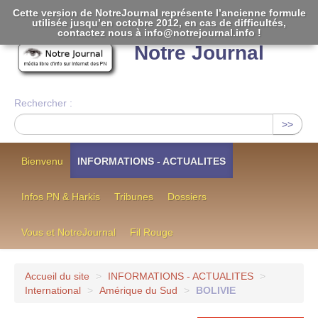
Cette version de NotreJournal représente l’ancienne formule
utilisée jusqu’en octobre 2012, en cas de difficultés,
[
]
contactez nous à info@notrejournal.info !
Notre Journal
Rechercher :
>>
Bienvenu
INFORMATIONS - ACTUALITES
Infos PN & Harkis
Tribunes
Dossiers
Vous et NotreJournal
Fil Rouge
Accueil du site
>
INFORMATIONS - ACTUALITES
>
International
>
Amérique du Sud
>
BOLIVIE