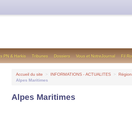
cienne formule utilisée jusqu’en octobre 2012, en cas de difficul
os PN & Harkis
Tribunes
Dossiers
Vous et NotreJournal
Fil R
Accueil du site
>
INFORMATIONS - ACTUALITES
>
Région
Alpes Maritimes
Alpes Maritimes