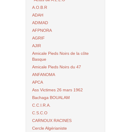
A.O.B.R
ADAH
ADIMAD
AFPNORA
AGRIF
AJIR
Amicale Pieds Noirs de la côte
Basque
Amicale Pieds Noirs du 47
ANFANOMA
APCA
Ass Victimes 26 mars 1962
Bachaga BOUALAM
C.C.I.R.A.
C.S.C.O
CARNOUX RACINES
Cercle Algérianiste