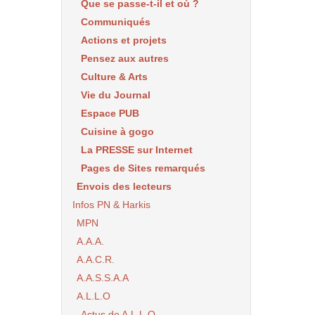
Que se passe-t-il et où ?
Communiqués
Actions et projets
Pensez aux autres
Culture & Arts
Vie du Journal
Espace PUB
Cuisine à gogo
La PRESSE sur Internet
Pages de Sites remarqués
Envois des lecteurs
Infos PN & Harkis
MPN
A.A.A.
A.A.C.R.
A.A.S.S.A.A
A.L.L.O
Actus de A.L.L.O