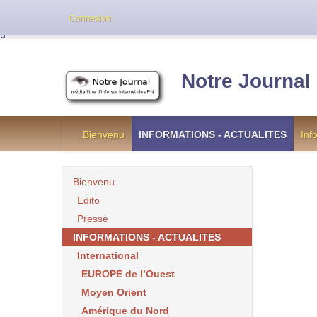
Cette version de NotreJournal représente l’an
Connexion
[
]
Notre Journal
Bienvenu
INFORMATIONS - ACTUALITES
Inf
Bienvenu
Edito
Presse
INFORMATIONS - ACTUALITES
International
EUROPE de l’Ouest
Moyen Orient
Amérique du Nord