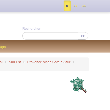
tés, contactez nous à info@notrejournal.info !
fr
es
en
Rechercher :
>>
ouge
al
>
Sud Est
>
Provence Alpes Côte d’Azur
>